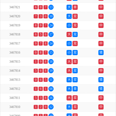
3467821
6
0
7
13
大
单
中
3467820
7
3
0
10
大
双
中
3467819
8
9
7
24
小
双
中
3467818
6
5
6
17
大
双
中
3467817
9
7
8
24
小
双
中
3467816
0
8
7
15
小
双
错
3467815
1
9
8
18
大
双
中
3467814
5
6
8
19
大
双
中
3467813
0
6
5
11
大
双
错
3467812
1
6
1
08
大
单
错
3467811
5
3
8
16
大
双
中
3467810
1
2
9
12
大
双
中