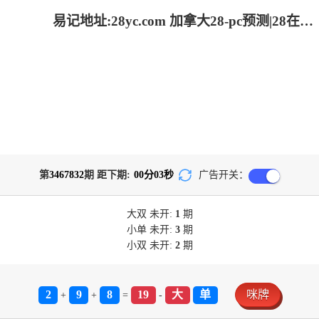
易记地址:28yc.com 加拿大28-pc预测|28在线预测咪牌查询|加拿大PC结果查询|加拿大PC在线预测_专注研究咪牌_加拿大2.8_官方数据!
第
3467832
期 距下期:
00
分
02
秒
广告开关：
大双
未开:
1
期
小单
未开:
3
期
小双
未开:
2
期
2
9
8
19
大
单
咪牌
+
+
=
-