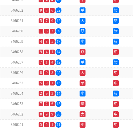
3466263
2
4
4
10
小
中
3466262
9
7
6
22
单
错
3466261
5
7
0
12
大
错
3466260
1
5
3
09
双
错
3466259
4
8
5
17
小
错
3466258
9
4
1
14
双
中
3466257
7
1
4
12
单
错
3466256
8
9
8
25
大
中
3466255
5
9
1
15
单
中
3466254
2
9
3
14
小
错
3466253
7
2
6
15
单
中
3466252
8
9
9
26
大
中
3466251
5
5
1
11
小
中