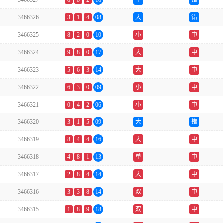
3466327
8
8
2
18
单
错
3466326
3
1
4
08
大
错
3466325
8
2
0
10
小
中
3466324
9
8
0
17
大
中
3466323
5
6
3
14
大
中
3466322
6
3
0
09
小
中
3466321
0
4
2
06
小
中
3466320
3
1
5
09
大
错
3466319
8
4
4
16
大
中
3466318
4
8
1
13
单
中
3466317
2
8
4
14
大
中
3466316
3
3
8
14
双
中
3466315
1
8
9
18
双
中