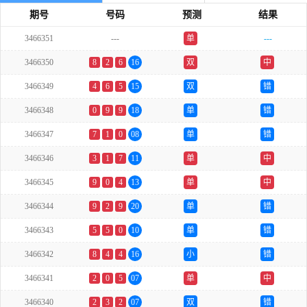
期号
号码
预测
结果
3466351
---
单
---
3466350
8
2
6
16
双
中
3466349
4
6
5
15
双
错
3466348
0
9
9
18
单
错
3466347
7
1
0
08
单
错
3466346
3
1
7
11
单
中
3466345
9
0
4
13
单
中
3466344
9
2
9
20
单
错
3466343
5
5
0
10
单
错
3466342
8
4
4
16
小
错
3466341
2
0
5
07
单
中
3466340
2
3
2
07
双
错