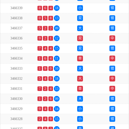
3466339
8
6
4
18
小
错
3466338
0
5
8
13
双
错
3466337
5
2
2
09
大
错
3466336
9
2
1
12
双
中
3466335
7
4
4
15
双
错
3466334
1
6
4
11
单
中
3466333
1
9
0
10
大
错
3466332
5
4
9
18
大
中
3466331
7
2
4
13
单
中
3466330
1
2
6
09
大
错
3466329
9
4
1
14
小
错
3466328
2
4
9
15
小
错