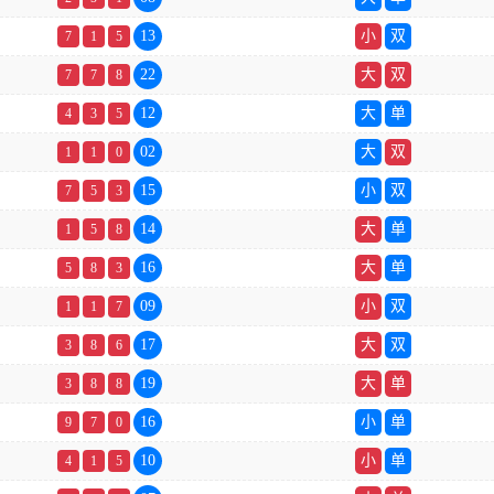
13
小
双
7
1
5
22
大
双
7
7
8
12
大
单
4
3
5
02
大
双
1
1
0
15
小
双
7
5
3
14
大
单
1
5
8
16
大
单
5
8
3
09
小
双
1
1
7
17
大
双
3
8
6
19
大
单
3
8
8
16
小
单
9
7
0
10
小
单
4
1
5