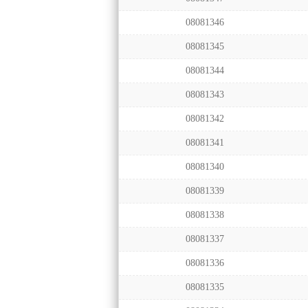
08081346
08081345
08081344
08081343
08081342
08081341
08081340
08081339
08081338
08081337
08081336
08081335