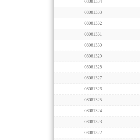
08081334
08081333
08081332
08081331
08081330
08081329
08081328
08081327
08081326
08081325
08081324
08081323
08081322