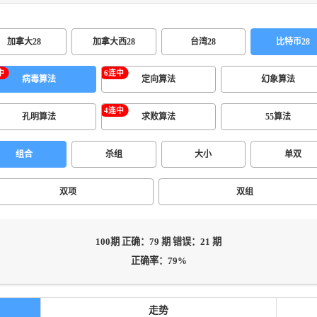
加拿大28
加拿大西28
台湾28
比特币28
病毒算法
定向算法
幻象算法
孔明算法
求败算法
55算法
组合
杀组
大小
单双
双项
双组
100期 正确：79 期 错误：21 期
正确率：79%
走势