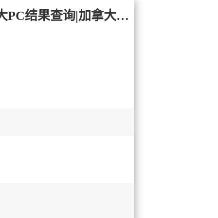
易记地址:28yc.com 加拿大28-pc预测|28在线预测咪牌查询|加拿大PC结果查询|加拿大PC在线预测_专注研究咪牌_加拿大2.8_官方数据!