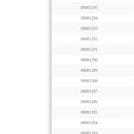
08081295
08081294
08081293
08081292
08081291
08081290
08081289
08081288
08081287
08081286
08081285
08081284
08081283