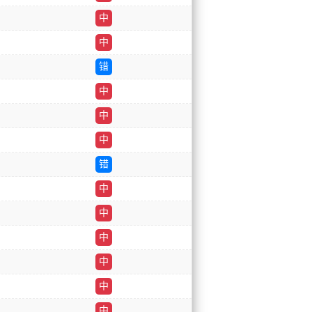
中
中
错
中
中
中
错
中
中
中
中
中
中