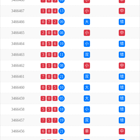
3466468
7
0
3
10
小
中
3466467
1
8
4
13
小
中
3466466
0
7
2
09
大
错
3466465
2
0
6
08
小
中
3466464
8
5
6
19
小
错
3466463
3
0
8
11
双
错
3466462
1
1
6
08
小
中
3466461
7
8
6
21
双
错
3466460
0
5
5
10
大
错
3466459
2
0
3
05
大
错
3466458
5
5
8
18
小
错
3466457
7
5
7
19
双
错
3466456
6
8
7
21
单
中