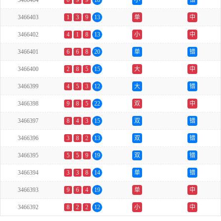
3466404
0
9
9
18
小
错
3466403
1
3
9
13
单
中
3466402
4
1
8
13
小
中
3466401
6
6
8
20
单
错
3466400
2
8
5
15
大
中
3466399
4
5
3
12
大
错
3466398
9
8
5
22
双
中
3466397
8
4
3
15
双
错
3466396
3
8
2
13
双
错
3466395
5
5
9
19
双
错
3466394
3
3
8
14
单
错
3466393
9
6
4
19
单
中
3466392
8
2
2
12
小
中