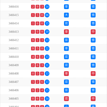
3466416
2
9
3
14
单
错
3466415
1
5
0
06
大
错
3466414
1
6
8
15
双
错
3466413
1
9
9
19
单
中
3466412
9
1
3
13
双
错
3466411
9
5
8
22
单
错
3466410
4
6
3
13
双
错
3466409
2
6
3
11
双
错
3466408
0
5
8
13
单
中
3466407
5
2
6
13
双
错
3466406
9
2
4
15
双
错
3466405
0
6
8
14
双
中