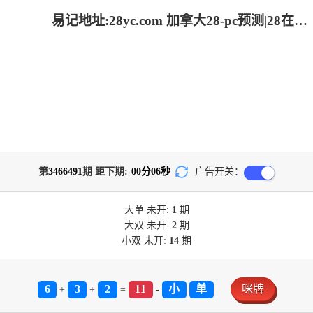
易记地址:28yc.com 加拿大28-pc预测|28在线预测咪牌查询|加拿大PC结果查询|加拿大PC在线预测_专注研究咪牌_加拿大2.8_官方数据!
第
3466491
期 距下期:
00
分
06
秒
广告开关：
大单
未开:
1
期
大双
未开:
2
期
小双
未开:
14
期
6
3
2
11
小
单
咪牌
+
+
=
-