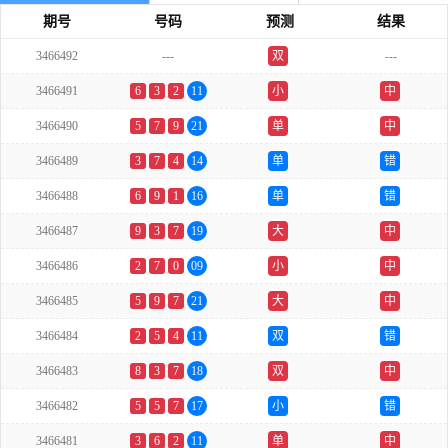
期号
号码
预测
结果
3466492
---
双
---
3466491
6
3
2
11
小
中
3466490
5
7
9
21
单
中
3466489
3
7
4
14
单
错
3466488
6
9
1
16
单
错
3466487
9
3
7
19
大
中
3466486
2
7
0
09
小
中
3466485
5
9
7
21
大
中
3466484
2
5
4
11
双
错
3466483
8
3
7
18
双
中
3466482
5
5
7
17
小
错
3466481
3
6
2
11
单
中