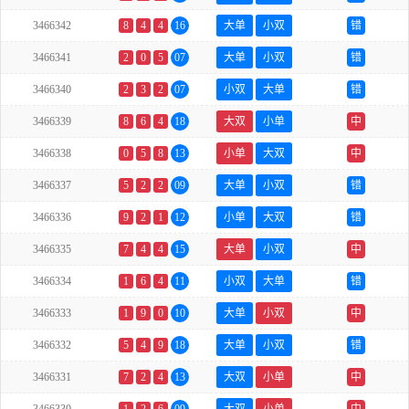
3466342
8
4
4
16
大单
小双
错
3466341
2
0
5
07
大单
小双
错
3466340
2
3
2
07
小双
大单
错
3466339
8
6
4
18
大双
小单
中
3466338
0
5
8
13
小单
大双
中
3466337
5
2
2
09
大单
小双
错
3466336
9
2
1
12
小单
大双
错
3466335
7
4
4
15
大单
小双
中
3466334
1
6
4
11
小双
大单
错
3466333
1
9
0
10
大单
小双
中
3466332
5
4
9
18
大单
小双
错
3466331
7
2
4
13
大双
小单
中