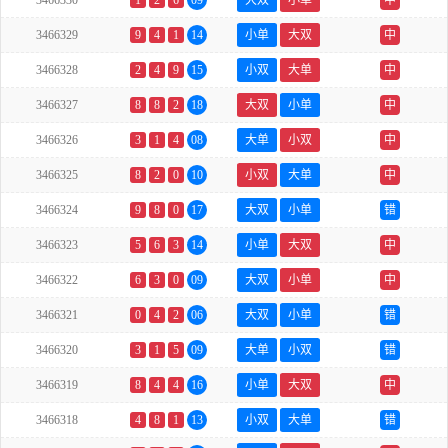
3466330
1
2
6
09
大双
小单
中
3466329
9
4
1
14
小单
大双
中
3466328
2
4
9
15
小双
大单
中
3466327
8
8
2
18
大双
小单
中
3466326
3
1
4
08
大单
小双
中
3466325
8
2
0
10
小双
大单
中
3466324
9
8
0
17
大双
小单
错
3466323
5
6
3
14
小单
大双
中
3466322
6
3
0
09
大双
小单
中
3466321
0
4
2
06
大双
小单
错
3466320
3
1
5
09
大单
小双
错
3466319
8
4
4
16
小单
大双
中
3466318
4
8
1
13
小双
大单
错