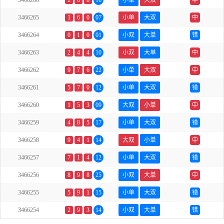
3466266
2
6
8
16
小单
大双
中
3466265
1
6
0
07
小单
大双
中
3466264
0
1
0
01
小双
大单
错
3466263
2
4
4
10
小双
大单
中
3466262
9
7
6
22
小单
大双
中
3466261
5
7
0
12
小单
大双
错
3466260
1
5
3
09
大双
小单
中
3466259
4
8
5
17
小单
大双
错
3466258
9
4
1
14
大双
小单
中
3466257
7
1
4
12
小单
大双
错
3466256
8
9
8
25
小双
大单
中
3466255
5
9
1
15
小单
大双
错
3466254
2
9
3
14
小双
大单
错