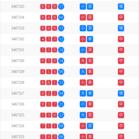
3467335
8
0
9
17
小
双
错
3467334
0
4
0
04
小
双
中
3467333
0
6
9
15
小
双
错
3467332
4
5
3
12
小
单
中
3467331
2
3
9
14
小
双
中
3467330
9
5
0
14
大
双
中
3467329
4
1
4
09
大
单
中
3467328
6
6
1
13
小
单
中
3467327
0
2
2
04
大
单
错
3467326
9
5
7
21
小
单
中
3467325
1
3
8
12
大
双
中
3467324
7
1
1
09
小
双
中
3467323
2
4
3
09
小
单
中