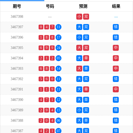
期号
号码
预测
结果
3467398
---
小
双
---
3467397
0
4
7
11
大
双
错
3467396
1
8
8
17
小
双
错
3467395
6
9
9
24
大
双
中
3467394
2
1
2
05
大
单
中
3467393
6
8
0
14
大
单
中
3467392
5
6
0
11
大
双
错
3467391
1
1
9
11
大
单
中
3467390
4
7
1
12
大
单
错
3467389
2
9
4
15
小
双
错
3467388
2
0
4
06
大
单
错
3467387
4
2
1
07
大
双
错