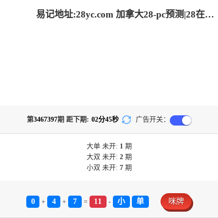
易记地址:28yc.com 加拿大28-pc预测|28在线预测咪牌查询|加拿大PC结果查询|加拿大PC在线预测_专注研究咪牌_加拿大2.8_官方数据!
第
3467397
期 距下期:
02
分
45
秒
广告开关：
大单
未开:
1
期
大双
未开:
2
期
小双
未开:
7
期
0
4
7
11
小
单
咪牌
+
+
=
-