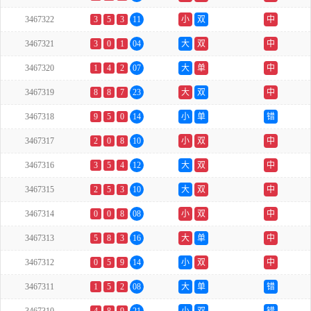
3467322
3
5
3
11
小
双
中
3467321
3
0
1
04
大
双
中
3467320
1
4
2
07
大
单
中
3467319
8
8
7
23
大
双
中
3467318
9
5
0
14
小
单
错
3467317
2
0
8
10
小
双
中
3467316
3
5
4
12
大
双
中
3467315
2
5
3
10
大
双
中
3467314
0
0
8
08
小
双
中
3467313
5
8
3
16
大
单
中
3467312
0
5
9
14
小
双
中
3467311
1
5
2
08
大
单
错