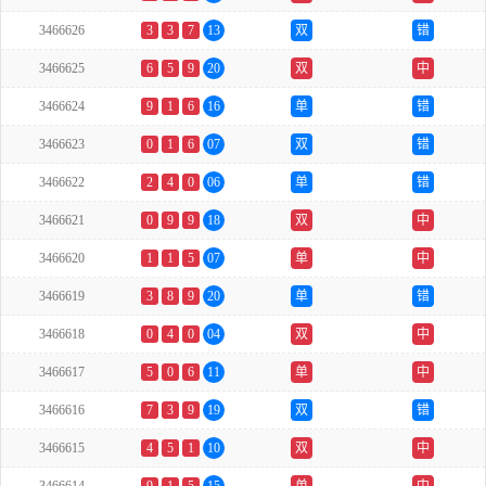
3466626
3
3
7
13
双
错
3466625
6
5
9
20
双
中
3466624
9
1
6
16
单
错
3466623
0
1
6
07
双
错
3466622
2
4
0
06
单
错
3466621
0
9
9
18
双
中
3466620
1
1
5
07
单
中
3466619
3
8
9
20
单
错
3466618
0
4
0
04
双
中
3466617
5
0
6
11
单
中
3466616
7
3
9
19
双
错
3466615
4
5
1
10
双
中