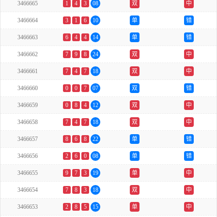
3466665
1
4
3
08
双
中
3466664
3
1
6
10
单
错
3466663
6
4
4
14
单
错
3466662
7
9
8
24
双
中
3466661
7
4
7
18
双
中
3466660
0
0
7
07
双
错
3466659
0
8
4
12
双
中
3466658
7
4
7
18
双
中
3466657
8
6
8
22
单
错
3466656
2
6
0
08
单
错
3466655
9
7
3
19
单
中
3466654
7
8
3
18
双
中
3466653
2
8
5
15
单
中