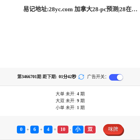
易记地址:28yc.com 加拿大28-pc预测|28在线预测咪牌查询|加拿大PC结果查询|加拿大PC在线预测_专注研究咪牌_加拿大2.8_官方数据!
第
3466701
期 距下期:
01
分
41
秒
广告开关：
大单
未开:
4
期
大双
未开:
9
期
小单
未开:
1
期
0
6
4
10
小
双
咪牌
+
+
=
-