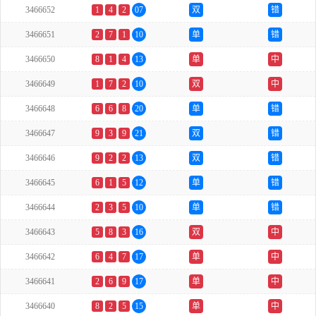
3466652
1
4
2
07
双
错
3466651
2
7
1
10
单
错
3466650
8
1
4
13
单
中
3466649
1
7
2
10
双
中
3466648
6
6
8
20
单
错
3466647
9
3
9
21
双
错
3466646
9
2
2
13
双
错
3466645
6
1
5
12
单
错
3466644
2
3
5
10
单
错
3466643
5
8
3
16
双
中
3466642
6
4
7
17
单
中
3466641
2
6
9
17
单
中
3466640
8
2
5
15
单
中