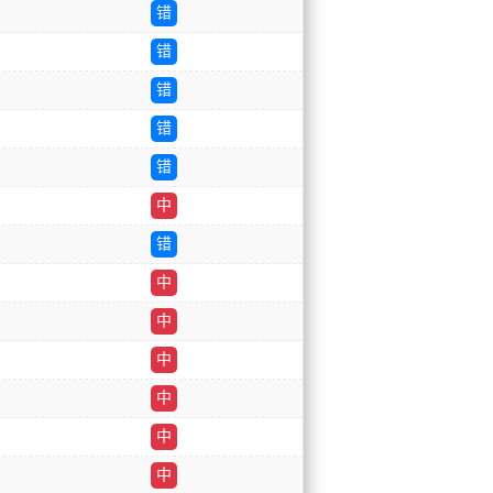
错
错
错
错
错
中
错
中
中
中
中
中
中