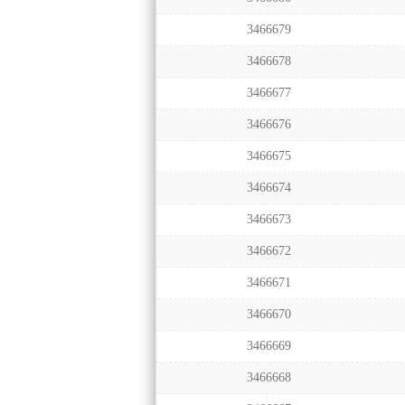
3466679
3466678
3466677
3466676
3466675
3466674
3466673
3466672
3466671
3466670
3466669
3466668