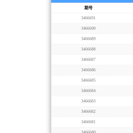
期号
3466691
3466690
3466689
3466688
3466687
3466686
3466685
3466684
3466683
3466682
3466681
3466680