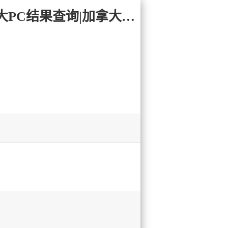
易记地址:28yc.com 加拿大28-pc预测|28在线预测咪牌查询|加拿大PC结果查询|加拿大PC在线预测_专注研究咪牌_加拿大2.8_官方数据!