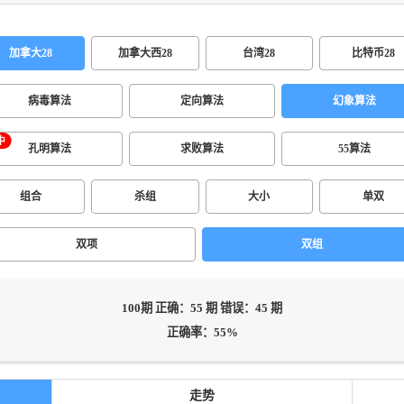
加拿大28
加拿大西28
台湾28
比特币28
病毒算法
定向算法
幻象算法
孔明算法
求败算法
55算法
组合
杀组
大小
单双
双项
双组
100期 正确：55 期 错误：45 期
正确率：55%
走势