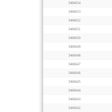
3466654
3466653
3466652
3466651
3466650
3466649
3466648
3466647
3466646
3466645
3466644
3466643
3466642