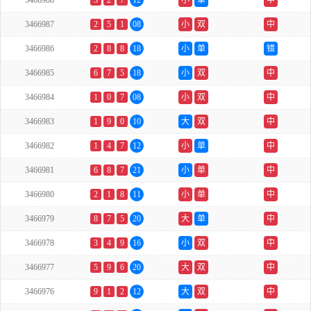
3466988
3
2
7
12
小
单
中
3466987
2
5
1
08
小
双
中
3466986
2
8
8
18
小
单
错
3466985
6
7
5
18
小
双
中
3466984
1
0
7
08
小
双
中
3466983
1
9
0
10
大
双
中
3466982
1
4
7
12
小
单
中
3466981
6
8
7
21
小
单
中
3466980
2
1
8
11
小
单
中
3466979
8
7
5
20
大
单
中
3466978
3
4
9
16
小
双
中
3466977
5
9
6
20
大
双
中
3466976
9
1
2
12
大
双
中