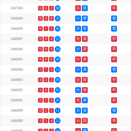
3467000
0
6
2
08
小
单
中
3466999
8
4
8
20
小
单
错
3466998
6
1
2
09
大
双
错
3466997
9
9
4
22
大
双
中
3466996
0
9
9
18
小
双
中
3466995
9
0
0
09
小
单
中
3466994
3
7
4
14
小
单
错
3466993
4
2
2
08
小
双
中
3466992
1
0
2
03
大
单
中
3466991
2
5
9
16
大
单
中
3466990
8
2
1
11
大
双
错
3466989
3
5
4
12
小
双
中