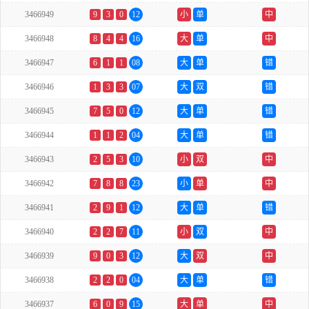
3466949
9
3
0
12
小
单
中
3466948
8
4
4
16
大
单
中
3466947
6
1
1
08
大
单
错
3466946
1
3
3
07
大
双
错
3466945
7
5
0
12
大
单
错
3466944
1
1
2
04
大
单
错
3466943
2
5
3
10
小
双
中
3466942
7
8
8
23
小
单
中
3466941
2
9
1
12
大
单
错
3466940
2
2
7
11
小
双
中
3466939
9
0
3
12
大
双
中
3466938
2
2
0
04
大
单
错
3466937
6
0
9
15
大
单
中