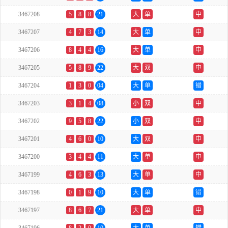
3467208
5
8
8
21
大
单
中
3467207
4
7
3
14
大
单
中
3467206
8
4
4
16
大
单
中
3467205
5
8
9
22
大
双
中
3467204
1
3
0
04
大
单
错
3467203
3
1
4
08
小
双
中
3467202
9
5
8
22
小
双
中
3467201
4
6
0
10
大
双
中
3467200
3
4
4
11
大
单
中
3467199
4
6
3
13
大
单
中
3467198
0
1
9
10
大
单
错
3467197
8
6
7
21
大
单
中