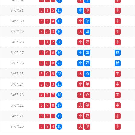
3467132
0
5
1
06
小
单
中
3467131
9
1
5
15
小
单
中
3467130
5
3
4
12
小
单
中
3467129
8
5
3
16
大
单
中
3467128
5
1
2
08
小
双
中
3467127
4
6
6
16
小
单
错
3467126
8
8
9
25
小
双
错
3467125
5
9
9
23
大
双
中
3467124
2
8
3
13
小
单
中
3467123
4
7
7
18
大
双
中
3467122
2
7
8
17
大
单
中
3467121
8
3
1
12
小
双
中
3467120
7
8
4
19
大
单
中