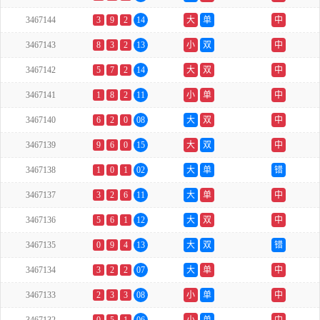
3467144
3
9
2
14
大
单
中
3467143
8
3
2
13
小
双
中
3467142
5
7
2
14
大
双
中
3467141
1
8
2
11
小
单
中
3467140
6
2
0
08
大
双
中
3467139
9
6
0
15
大
双
中
3467138
1
0
1
02
大
单
错
3467137
3
2
6
11
大
单
中
3467136
5
6
1
12
大
双
中
3467135
0
9
4
13
大
双
错
3467134
3
2
2
07
大
单
中
3467133
2
3
3
08
小
单
中