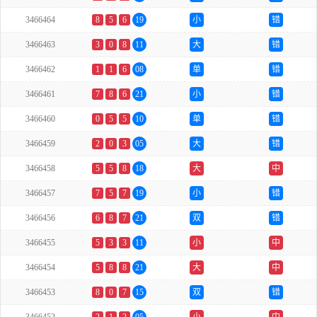
3466464
8
5
6
19
小
错
3466463
3
0
8
11
大
错
3466462
1
1
6
08
单
错
3466461
7
8
6
21
小
错
3466460
0
5
5
10
单
错
3466459
2
0
3
05
大
错
3466458
5
5
8
18
大
中
3466457
7
5
7
19
小
错
3466456
6
8
7
21
双
错
3466455
5
3
3
11
小
中
3466454
5
8
8
21
大
中
3466453
8
0
7
15
双
错