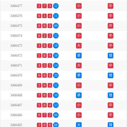
3466477
2
7
3
12
小
中
3466476
6
1
4
11
小
中
3466475
0
9
0
09
小
中
3466474
6
2
3
11
小
中
3466473
3
8
7
18
大
中
3466472
1
8
9
18
单
错
3466471
4
5
5
14
大
中
3466470
6
6
8
20
单
错
3466469
2
6
4
12
小
中
3466468
7
0
3
10
单
错
3466467
1
8
4
13
小
中
3466466
0
7
2
09
小
中
3466465
2
0
6
08
大
错