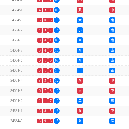
3466452
2
1
2
05
小
中
3466451
4
3
1
08
双
中
3466450
5
0
5
10
大
错
3466449
4
3
7
14
小
错
3466448
3
4
1
08
单
错
3466447
8
4
3
15
双
错
3466446
6
1
0
07
双
错
3466445
5
1
8
14
小
错
3466444
8
3
1
12
双
中
3466443
6
7
3
16
大
中
3466442
2
1
7
10
单
错
3466441
3
8
5
16
双
中
3466440
3
9
3
15
双
错