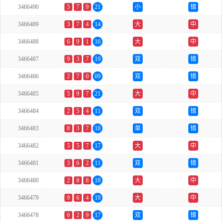
3466490
5
7
9
21
小
错
3466489
3
7
4
14
大
中
3466488
6
9
1
16
大
中
3466487
9
3
7
19
双
错
3466486
2
7
0
09
双
错
3466485
5
9
7
21
大
中
3466484
2
5
4
11
双
错
3466483
8
3
7
18
单
错
3466482
5
5
7
17
大
中
3466481
3
6
2
11
双
错
3466480
2
8
8
18
大
中
3466479
9
6
4
19
大
中
3466478
6
2
9
17
双
错