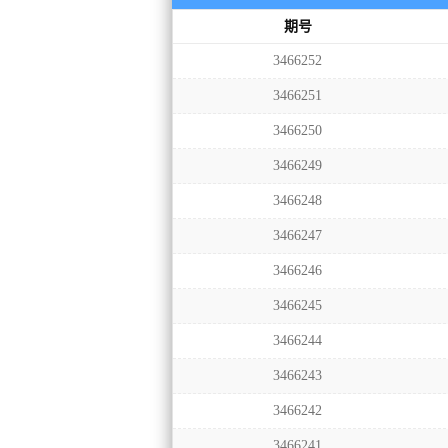
期号
3466252
3466251
3466250
3466249
3466248
3466247
3466246
3466245
3466244
3466243
3466242
3466241