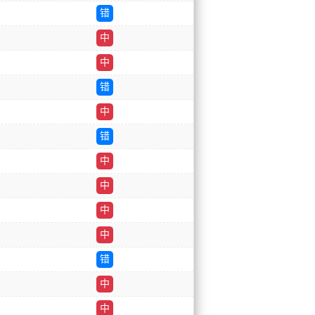
错
中
中
错
中
错
中
中
中
中
错
中
中