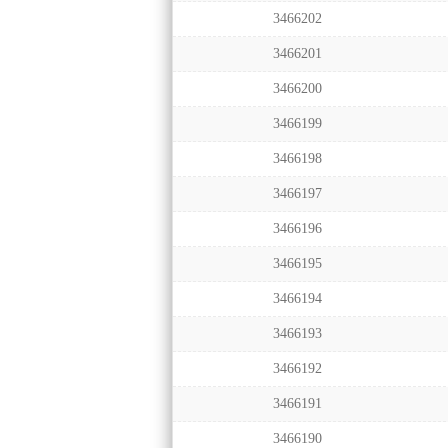
3466202
3466201
3466200
3466199
3466198
3466197
3466196
3466195
3466194
3466193
3466192
3466191
3466190