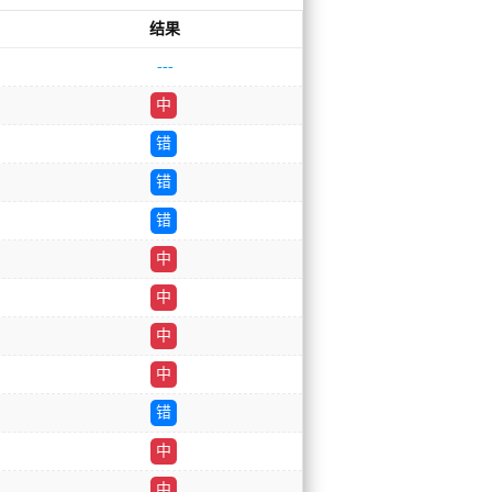
结果
---
中
错
错
错
中
中
中
中
错
中
中