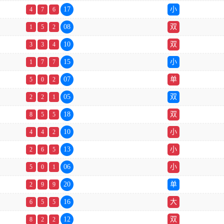
17
小
4
7
6
08
双
1
5
2
10
双
3
3
4
15
小
1
7
7
07
单
5
0
2
05
双
2
2
1
18
双
8
5
5
10
小
4
4
2
13
小
2
6
5
06
小
5
0
1
20
单
2
9
9
16
大
6
5
5
12
双
8
2
2