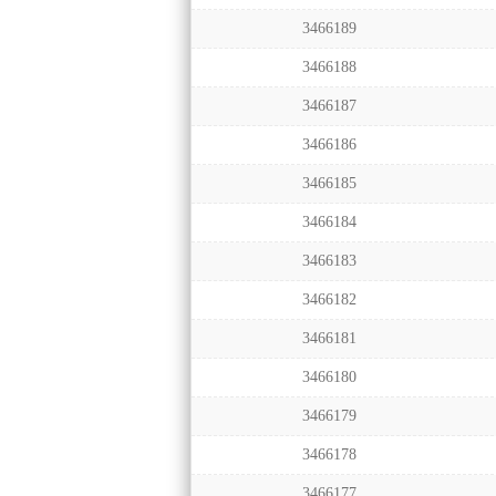
3466189
3466188
3466187
3466186
3466185
3466184
3466183
3466182
3466181
3466180
3466179
3466178
3466177