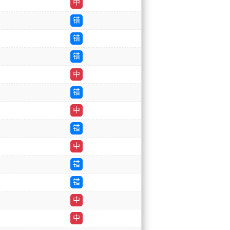
中
错
错
错
中
错
中
错
中
错
错
中
中