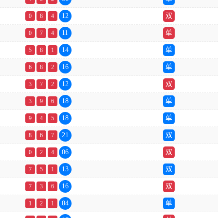
12
双
0
8
4
11
单
0
7
4
14
单
5
8
1
16
单
6
8
2
12
双
3
7
2
18
单
3
9
6
18
单
9
4
5
21
双
8
6
7
06
双
0
2
4
13
双
7
5
1
16
双
7
3
6
04
单
1
2
1