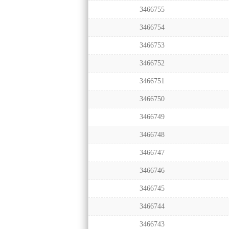
3466755
3466754
3466753
3466752
3466751
3466750
3466749
3466748
3466747
3466746
3466745
3466744
3466743