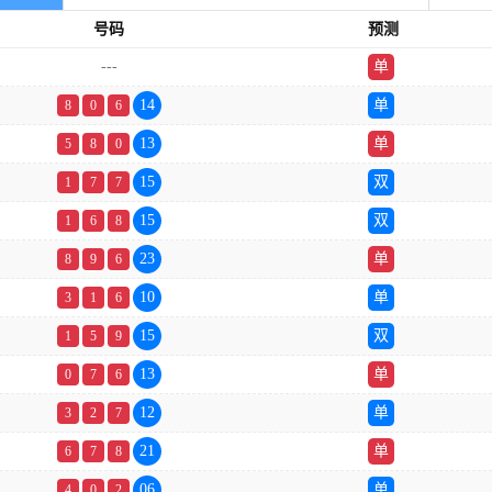
号码
预测
---
单
14
单
8
0
6
13
单
5
8
0
15
双
1
7
7
15
双
1
6
8
23
单
8
9
6
10
单
3
1
6
15
双
1
5
9
13
单
0
7
6
12
单
3
2
7
21
单
6
7
8
06
单
4
0
2