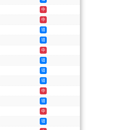
中
中
错
错
中
错
错
错
中
错
中
错