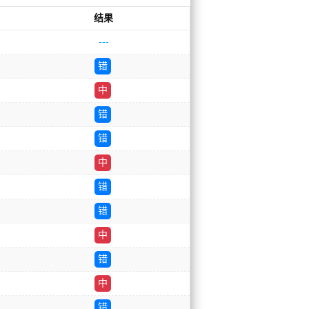
结果
---
错
中
错
错
中
错
错
中
错
中
错