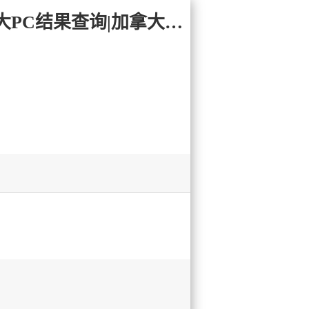
易记地址:28yc.com 加拿大28-pc预测|28在线预测咪牌查询|加拿大PC结果查询|加拿大PC在线预测_专注研究咪牌_加拿大2.8_官方数据!