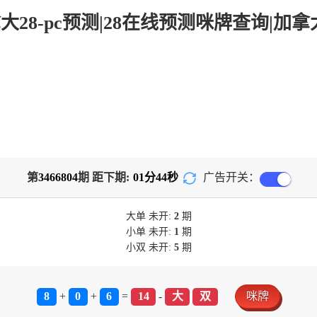
第
3466804
期 距下期:
01
分
44
秒
广告开关：
大单
未开:
2
期
小单
未开:
1
期
小双
未开:
5
期
8
+
0
+
6
=
14
-
大
双
咪牌