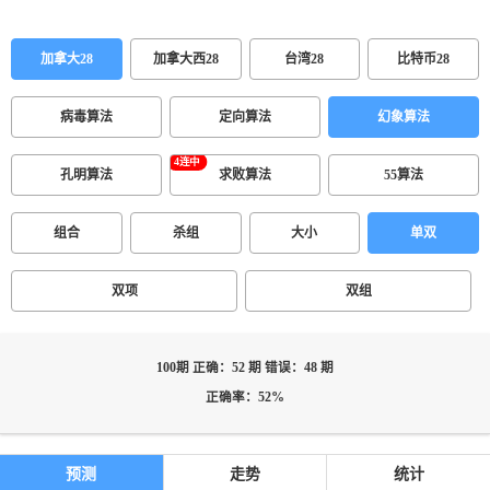
加拿大28
加拿大西28
台湾28
比特币28
病毒算法
定向算法
幻象算法
孔明算法
求败算法
55算法
组合
杀组
大小
单双
双项
双组
100期 正确：52 期 错误：48 期
正确率：52%
预测
走势
统计