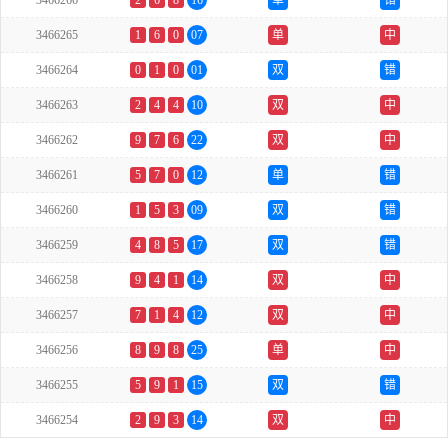
3466266
2
6
8
16
单
错
3466265
1
6
0
07
单
中
3466264
0
1
0
01
双
错
3466263
2
4
4
10
双
中
3466262
9
7
6
22
双
中
3466261
5
7
0
12
单
错
3466260
1
5
3
09
双
错
3466259
4
8
5
17
双
错
3466258
9
4
1
14
双
中
3466257
7
1
4
12
双
中
3466256
8
9
8
25
单
中
3466255
5
9
1
15
双
错
3466254
2
9
3
14
双
中