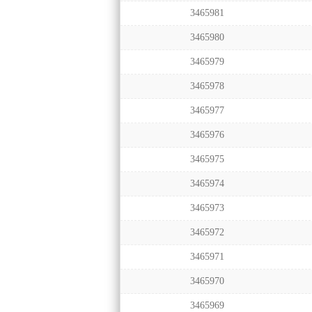
3465981
3465980
3465979
3465978
3465977
3465976
3465975
3465974
3465973
3465972
3465971
3465970
3465969