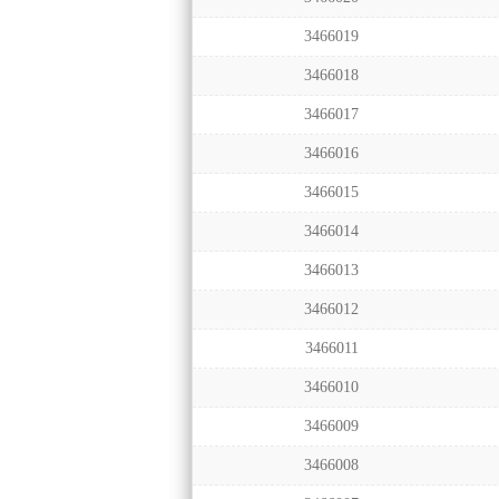
3466019
3466018
3466017
3466016
3466015
3466014
3466013
3466012
3466011
3466010
3466009
3466008