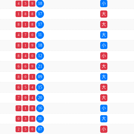
18
小
4
5
9
17
大
1
8
8
17
大
8
1
8
11
大
4
7
0
18
小
8
1
9
12
小
8
4
0
21
大
6
6
9
09
大
8
0
1
15
大
6
5
4
20
大
7
9
4
16
小
7
1
8
11
大
0
3
8
07
小
2
5
0