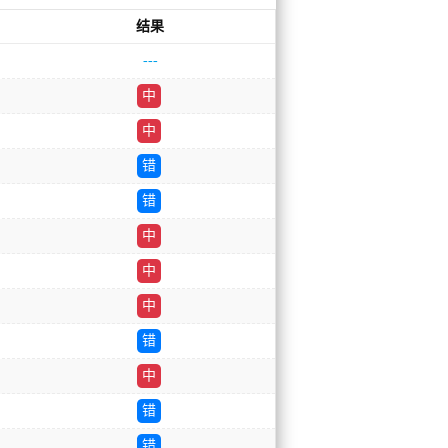
结果
---
中
中
错
错
中
中
中
错
中
错
错