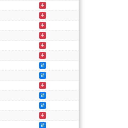
中
中
中
中
中
中
错
错
中
错
错
中
错