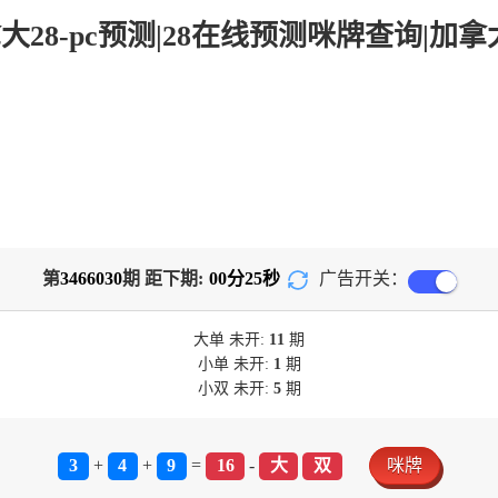
第
3466030
期 距下期:
00
分
25
秒
广告开关：
大单
未开:
11
期
小单
未开:
1
期
小双
未开:
5
期
3
+
4
+
9
=
16
-
大
双
咪牌