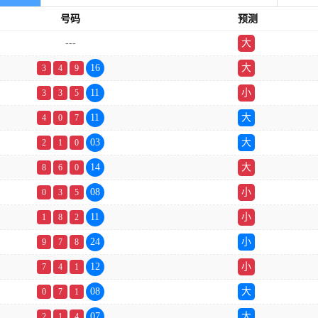
号码
预测
---
大
单
16
大
3
4
9
11
小
3
3
5
11
大
4
0
7
03
大
2
1
0
14
大
8
6
0
08
小
0
3
5
11
小
1
8
2
24
小
9
7
8
12
小
7
4
1
08
大
0
7
1
07
大
2
1
4