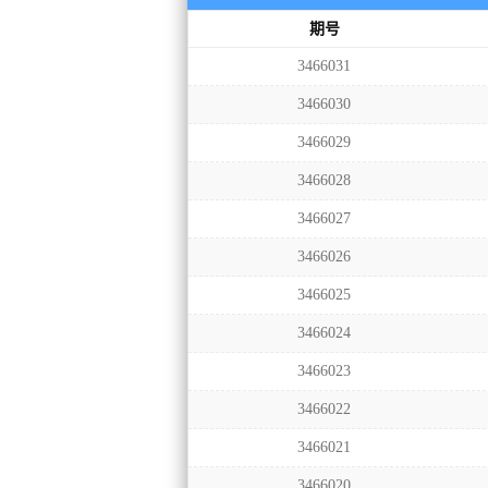
期号
3466031
3466030
3466029
3466028
3466027
3466026
3466025
3466024
3466023
3466022
3466021
3466020