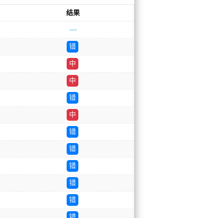
结果
---
错
中
中
错
中
错
错
错
错
错
错