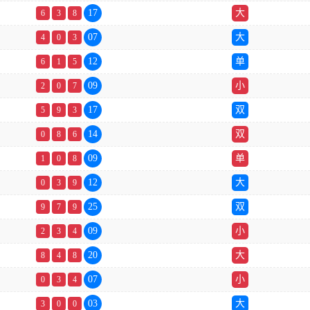
17
大
6
3
8
07
大
4
0
3
12
单
6
1
5
09
小
2
0
7
17
双
5
9
3
14
双
0
8
6
09
单
1
0
8
12
大
0
3
9
25
双
9
7
9
09
小
2
3
4
20
大
8
4
8
07
小
0
3
4
03
大
3
0
0