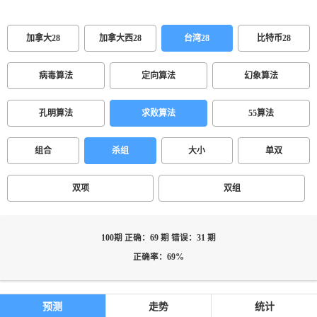
加拿大28
加拿大西28
台湾28
比特币28
病毒算法
定向算法
幻象算法
孔明算法
求败算法
55算法
组合
杀组
大小
单双
双项
双组
100期 正确：69 期 错误：31 期
正确率：69%
预测
走势
统计