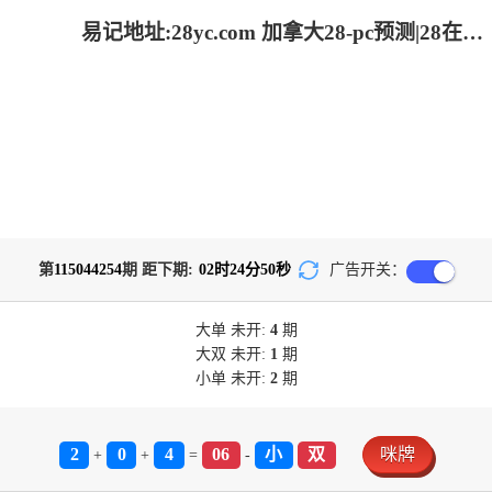
易记地址:28yc.com 加拿大28-pc预测|28在线预测咪牌查询|加拿大PC结果查询|加拿大PC在线预测_专注研究咪牌_加拿大2.8_官方数据!
第
115044254
期 距下期:
02
时
24
分
50
秒
广告开关：
大单
未开:
4
期
大双
未开:
1
期
小单
未开:
2
期
2
0
4
06
小
双
咪牌
+
+
=
-