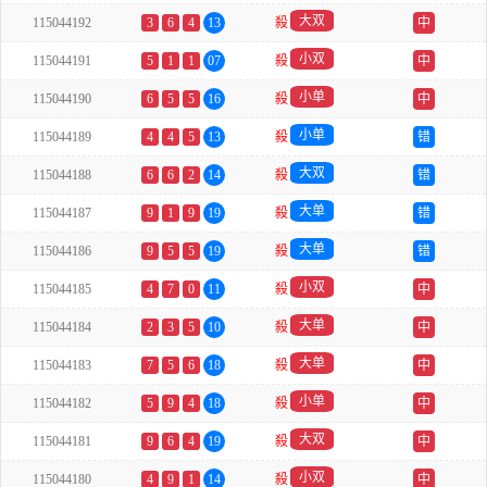
大双
115044192
3
6
4
13
殺
中
小双
115044191
5
1
1
07
殺
中
小单
115044190
6
5
5
16
殺
中
小单
115044189
4
4
5
13
殺
错
大双
115044188
6
6
2
14
殺
错
大单
115044187
9
1
9
19
殺
错
大单
115044186
9
5
5
19
殺
错
小双
115044185
4
7
0
11
殺
中
大单
115044184
2
3
5
10
殺
中
大单
115044183
7
5
6
18
殺
中
小单
115044182
5
9
4
18
殺
中
大双
115044181
9
6
4
19
殺
中
小双
115044180
4
9
1
14
殺
中