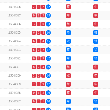
115044398
2
8
2
12
双
中
115044397
9
1
3
13
单
中
115044396
3
0
0
03
单
中
115044395
6
0
4
10
单
错
115044394
6
5
4
15
双
错
115044393
8
7
2
17
双
错
115044392
6
7
9
22
单
错
115044391
8
7
4
19
单
中
115044390
3
6
7
16
双
中
115044389
2
6
9
17
单
中
115044388
0
1
5
06
双
中
115044387
9
0
1
10
单
错