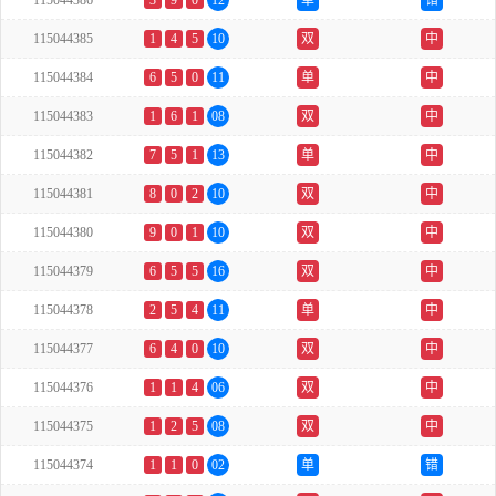
115044386
3
9
0
12
单
错
115044385
1
4
5
10
双
中
115044384
6
5
0
11
单
中
115044383
1
6
1
08
双
中
115044382
7
5
1
13
单
中
115044381
8
0
2
10
双
中
115044380
9
0
1
10
双
中
115044379
6
5
5
16
双
中
115044378
2
5
4
11
单
中
115044377
6
4
0
10
双
中
115044376
1
1
4
06
双
中
115044375
1
2
5
08
双
中
115044374
1
1
0
02
单
错