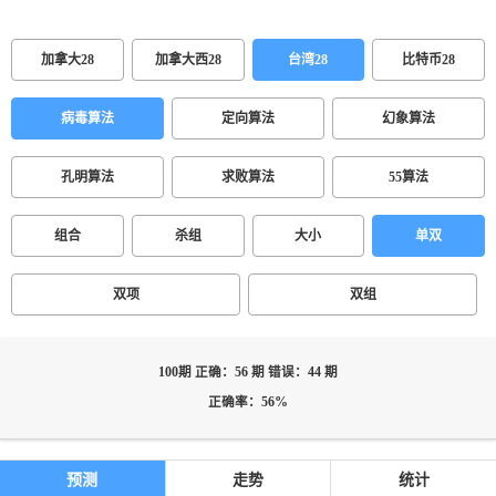
加拿大28
加拿大西28
台湾28
比特币28
病毒算法
定向算法
幻象算法
孔明算法
求败算法
55算法
组合
杀组
大小
单双
双项
双组
100期 正确：56 期 错误：44 期
正确率：56%
预测
走势
统计