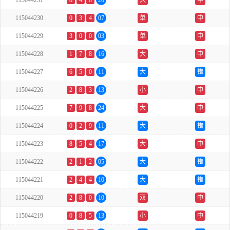
115044231
8
4
8
20
大
中
115044230
0
3
4
07
单
中
115044229
3
0
0
03
单
中
115044228
1
7
8
16
大
中
115044227
6
5
0
11
大
错
115044226
2
8
3
13
小
中
115044225
7
9
8
24
大
中
115044224
0
2
9
11
大
错
115044223
8
5
4
17
大
中
115044222
2
1
2
05
大
错
115044221
2
4
4
10
大
错
115044220
2
8
0
10
双
中
115044219
0
8
5
13
小
中