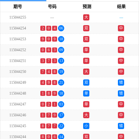
期号
号码
预测
结果
115044255
---
大
---
115044254
2
0
4
06
双
中
115044253
9
0
9
18
双
中
115044252
0
6
3
09
单
中
115044251
3
7
3
13
单
中
115044250
7
4
8
19
大
中
115044249
4
9
8
21
双
错
115044248
1
8
9
18
单
错
115044247
0
2
1
03
单
中
115044246
1
7
9
17
大
中
115044245
8
7
7
22
小
错
115044244
8
0
6
14
双
中