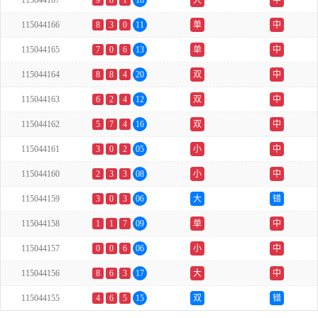
115044167
9
8
1
18
大
中
115044166
8
3
0
11
单
中
115044165
7
0
6
13
单
中
115044164
8
8
4
20
双
中
115044163
6
2
4
12
双
中
115044162
5
7
4
16
双
中
115044161
3
0
2
05
小
中
115044160
2
3
3
08
小
中
115044159
3
0
3
06
大
错
115044158
1
1
7
09
单
中
115044157
0
0
6
06
小
中
115044156
8
6
3
17
大
中
115044155
4
6
5
15
双
错