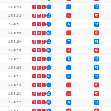
115044243
7
4
7
18
小
错
115044242
5
7
3
15
大
中
115044241
6
3
8
17
双
错
115044240
4
0
3
07
小
中
115044239
6
1
5
12
单
错
115044238
2
0
7
09
单
中
115044237
5
9
3
17
双
错
115044236
0
8
6
14
小
错
115044235
1
0
8
09
大
错
115044234
0
3
9
12
小
中
115044233
9
7
9
25
大
中
115044232
2
3
4
09
双
错