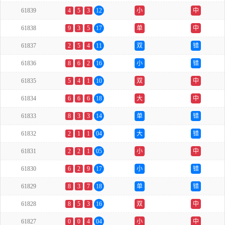
61839
4
5
3
12
小
中
61838
9
3
5
17
单
中
61837
2
5
4
11
双
错
61836
8
6
2
16
小
错
61835
5
4
1
10
双
中
61834
6
6
6
18
大
中
61833
8
3
3
14
单
错
61832
2
1
1
04
大
错
61831
2
2
1
05
小
中
61830
6
2
9
17
小
错
61829
8
3
7
18
单
错
61828
8
5
3
16
双
中
61827
0
0
4
04
小
中