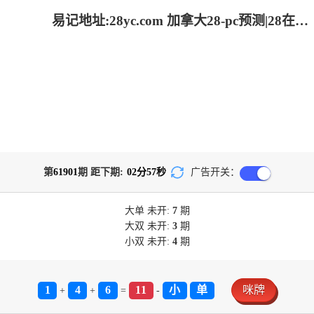
易记地址:28yc.com 加拿大28-pc预测|28在线预测咪牌查询|加拿大PC结果查询|加拿大PC在线预测_专注研究咪牌_加拿大2.8_官方数据!
第
61901
期 距下期:
02
分
57
秒
广告开关：
大单
未开:
7
期
大双
未开:
3
期
小双
未开:
4
期
1
4
6
11
小
单
咪牌
+
+
=
-