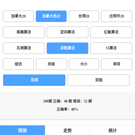
加拿大28
加拿大西28
台湾28
比特币28
病毒算法
定向算法
幻象算法
孔明算法
求败算法
55算法
组合
杀组
大小
单双
双项
双组
100期 正确：48 期 错误：52 期
正确率：48%
预测
走势
统计