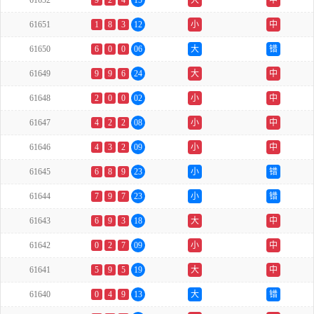
61652
9
2
4
15
大
中
61651
1
8
3
12
小
中
61650
6
0
0
06
大
错
61649
9
9
6
24
大
中
61648
2
0
0
02
小
中
61647
4
2
2
08
小
中
61646
4
3
2
09
小
中
61645
6
8
9
23
小
错
61644
7
9
7
23
小
错
61643
6
9
3
18
大
中
61642
0
2
7
09
小
中
61641
5
9
5
19
大
中
61640
0
4
9
13
大
错