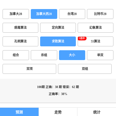
加拿大28
加拿大西28
台湾28
比特币28
病毒算法
定向算法
幻象算法
孔明算法
求败算法
55算法
组合
杀组
大小
单双
双项
双组
100期 正确：38 期 错误：62 期
正确率：38%
预测
走势
统计