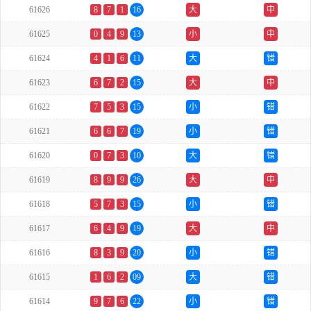
61626
8
7
1
16
大
中
61625
0
4
9
13
小
中
61624
4
1
6
11
大
错
61623
6
7
2
15
大
中
61622
7
5
3
15
小
错
61621
6
6
7
19
小
错
61620
0
7
3
10
大
错
61619
8
9
9
26
大
中
61618
5
7
3
15
小
错
61617
6
4
9
19
大
中
61616
8
3
9
20
小
错
61615
1
6
2
09
大
错
61614
9
7
6
22
小
错