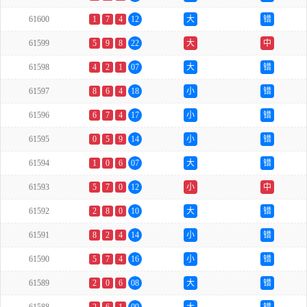
61600
1
7
4
12
大
错
61599
5
9
8
22
大
中
61598
4
2
1
07
大
错
61597
8
6
4
18
小
错
61596
6
7
4
17
小
错
61595
0
5
9
14
小
错
61594
1
0
6
07
大
错
61593
5
7
0
12
小
中
61592
2
8
0
10
大
错
61591
8
2
4
14
小
错
61590
5
7
4
16
小
错
61589
2
0
6
08
大
错