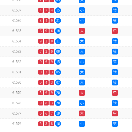
61588
2
6
1
09
大
错
61587
4
7
4
15
小
错
61586
8
4
9
21
小
错
61585
3
9
6
18
大
中
61584
9
2
0
11
大
错
61583
7
2
0
09
大
错
61582
0
6
9
15
小
错
61581
0
2
3
05
大
错
61580
0
4
3
07
大
错
61579
5
6
9
20
大
中
61578
9
8
3
20
小
错
61577
6
6
7
19
大
中
61576
5
3
8
16
小
错