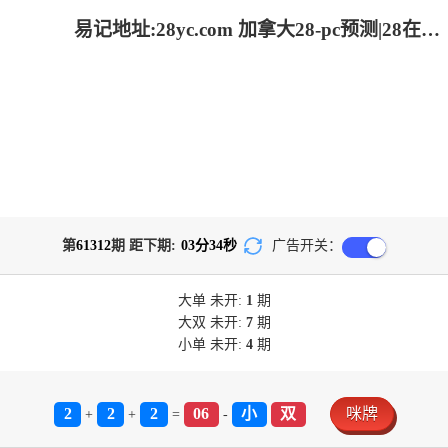
易记地址:28yc.com 加拿大28-pc预测|28在线预测咪牌查询|加拿大PC结果查询|加拿大PC在线预测_专注研究咪牌_加拿大2.8_官方数据!
第
61312
期 距下期:
03
分
34
秒
广告开关：
大单
未开:
1
期
大双
未开:
7
期
小单
未开:
4
期
2
2
2
06
小
双
咪牌
+
+
=
-