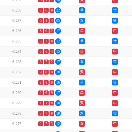
61289
8
1
1
10
双
中
61288
7
6
9
22
单
错
61287
0
1
4
05
双
错
61286
6
9
2
17
单
中
61285
5
7
0
12
单
错
61284
5
6
4
15
单
中
61283
8
7
2
17
双
错
61282
9
0
9
18
双
中
61281
8
8
0
16
单
错
61280
2
6
9
17
单
中
61279
1
1
8
10
双
中
61278
3
7
9
19
双
错
61277
2
7
3
12
双
中