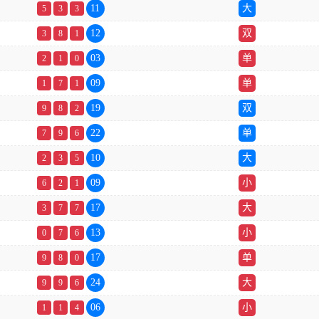
11
大
5
3
3
12
双
3
8
1
03
单
2
1
0
09
单
1
7
1
19
双
9
8
2
22
单
7
9
6
10
大
2
3
5
09
小
6
2
1
17
大
3
7
7
13
小
0
7
6
17
单
9
8
0
24
大
9
9
6
06
小
1
1
4