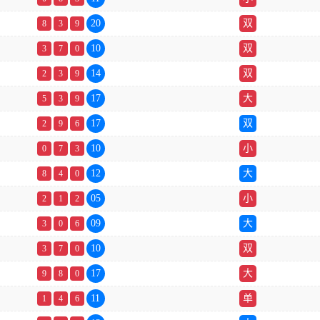
20
双
8
3
9
10
双
3
7
0
14
双
2
3
9
17
大
5
3
9
17
双
2
9
6
10
小
0
7
3
12
大
8
4
0
05
小
2
1
2
09
大
3
0
6
10
双
3
7
0
17
大
9
8
0
11
单
1
4
6