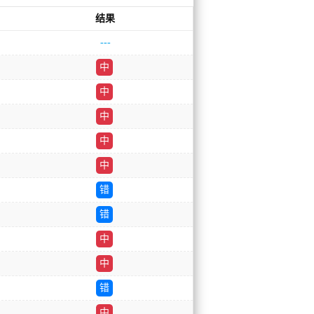
结果
---
中
中
中
中
中
错
错
中
中
错
中