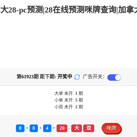
第
61923
期 距下期:
开奖中
广告开关：
大单
未开:
1
期
小单
未开:
5
期
小双
未开:
2
期
8
+
8
+
4
=
20
-
大
双
咪牌