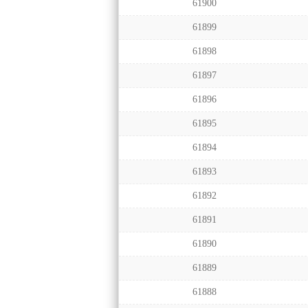
61900
61899
61898
61897
61896
61895
61894
61893
61892
61891
61890
61889
61888