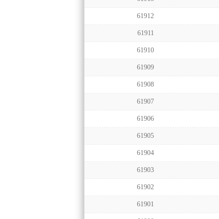
61912
61911
61910
61909
61908
61907
61906
61905
61904
61903
61902
61901