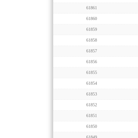
61861
61860
61859
61858
61857
61856
61855
61854
61853
61852
61851
61850
61849