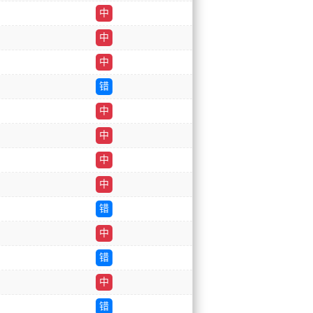
中
中
中
错
中
中
中
中
错
中
错
中
错