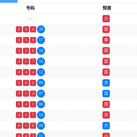
号码
预测
---
小
20
双
8
8
4
17
单
3
5
9
10
双
5
5
0
16
双
4
5
7
12
双
4
4
4
09
大
1
6
2
07
双
3
1
3
06
双
1
4
1
16
大
4
5
7
09
大
8
1
0
11
小
0
8
3