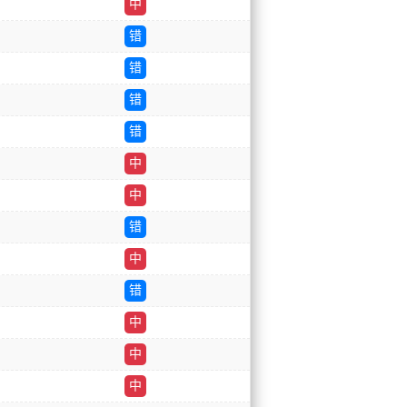
中
错
错
错
错
中
中
错
中
错
中
中
中