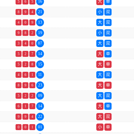
16
大
单
5
6
5
21
小
双
8
9
4
13
大
双
4
0
9
19
小
双
9
8
2
07
大
双
3
4
0
14
大
单
5
2
7
15
大
单
5
2
8
11
大
双
4
6
1
23
大
单
8
9
6
09
大
双
5
2
2
14
大
单
6
1
7
22
大
双
9
9
4
01
小
单
0
0
1