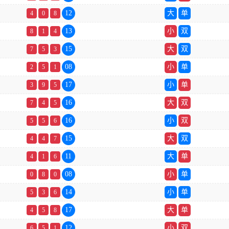
12
大
单
4
0
8
13
小
双
8
1
4
15
大
双
7
5
3
08
小
单
2
5
1
17
小
单
3
9
5
16
大
双
7
4
5
16
小
双
5
5
6
15
大
双
4
4
7
11
大
单
4
1
6
08
小
单
0
8
0
14
小
单
5
3
6
17
大
单
4
5
8
12
小
双
6
5
1