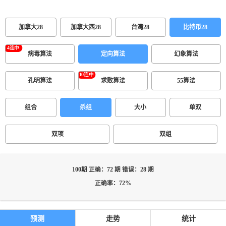
加拿大28
加拿大西28
台湾28
比特币28
病毒算法
定向算法
幻象算法
孔明算法
求败算法
55算法
组合
杀组
大小
单双
双项
双组
100期 正确：72 期 错误：28 期
正确率：72%
预测
走势
统计