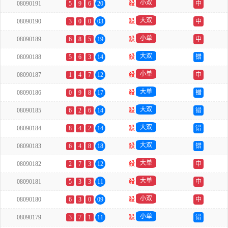
小双
08090191
5
9
6
20
殺
中
大双
08090190
3
0
0
03
殺
中
小单
08090189
6
8
5
19
殺
中
大双
08090188
5
6
3
14
殺
错
小单
08090187
1
4
7
12
殺
中
大单
08090186
0
9
8
17
殺
错
大双
08090185
6
2
6
14
殺
错
大双
08090184
8
4
2
14
殺
错
大双
08090183
6
4
8
18
殺
错
大单
08090182
2
7
3
12
殺
中
大单
08090181
5
3
3
11
殺
中
小双
08090180
6
3
0
09
殺
中
小单
08090179
3
7
1
11
殺
错