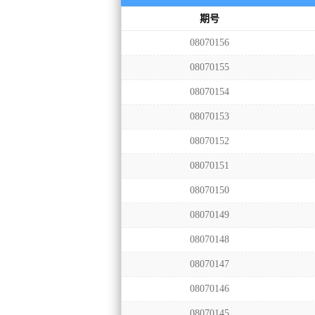
期号
08070156
08070155
08070154
08070153
08070152
08070151
08070150
08070149
08070148
08070147
08070146
08070145