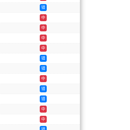
错
中
中
中
中
错
错
中
错
错
中
中
错