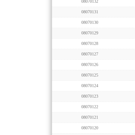
08070132
08070131
08070130
08070129
08070128
08070127
08070126
08070125
08070124
08070123
08070122
08070121
08070120