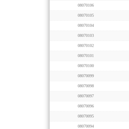
08070106
08070105
08070104
08070103
08070102
08070101
08070100
08070099
08070098
08070097
08070096
08070095
08070094