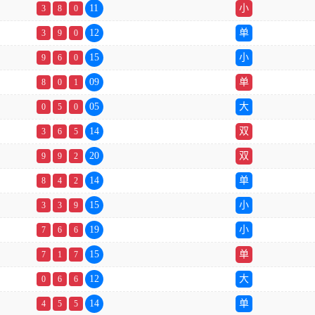
11
小
3
8
0
12
单
3
9
0
15
小
9
6
0
09
单
8
0
1
05
大
0
5
0
14
双
3
6
5
20
双
9
9
2
14
单
8
4
2
15
小
3
3
9
19
小
7
6
6
15
单
7
1
7
12
大
0
6
6
14
单
4
5
5