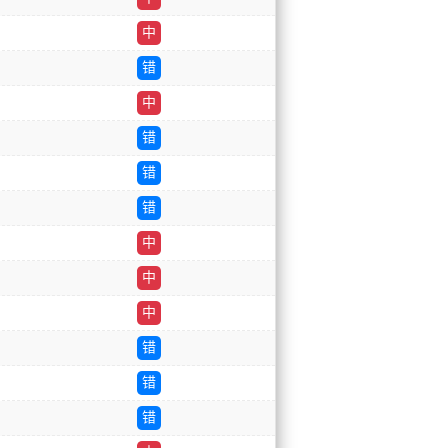
中
错
中
错
错
错
中
中
中
错
错
错