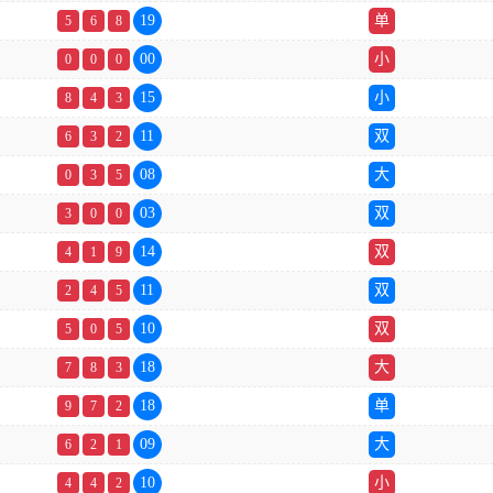
19
单
5
6
8
00
小
0
0
0
15
小
8
4
3
11
双
6
3
2
08
大
0
3
5
03
双
3
0
0
14
双
4
1
9
11
双
2
4
5
10
双
5
0
5
18
大
7
8
3
18
单
9
7
2
09
大
6
2
1
10
小
4
4
2