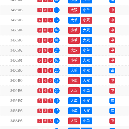
3466507
0
1
6
07
小双
大单
错
3466506
9
8
1
18
大双
小单
中
3466505
4
1
7
12
大单
小双
中
3466504
9
0
0
09
小单
大双
中
3466503
1
0
0
01
小单
大双
中
3466502
8
9
7
24
大双
小单
中
3466501
0
3
0
03
小单
大双
中
3466500
4
8
8
20
大单
小双
错
3466499
1
6
6
13
小单
大双
中
3466498
8
6
8
22
大双
小单
中
3466497
3
2
6
11
大单
小双
错
3466496
8
3
4
15
小单
大双
错
3466495
2
6
6
14
大双
小单
中