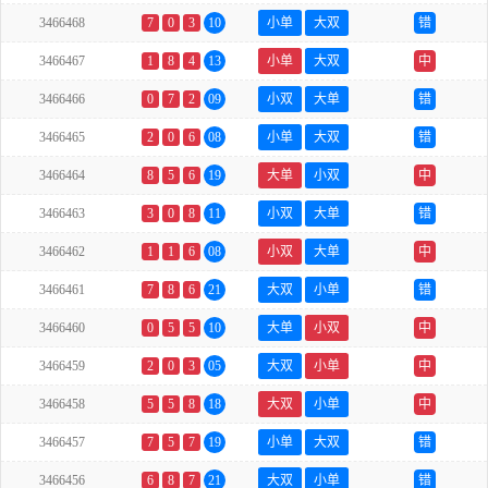
3466468
7
0
3
10
小单
大双
错
3466467
1
8
4
13
小单
大双
中
3466466
0
7
2
09
小双
大单
错
3466465
2
0
6
08
小单
大双
错
3466464
8
5
6
19
大单
小双
中
3466463
3
0
8
11
小双
大单
错
3466462
1
1
6
08
小双
大单
中
3466461
7
8
6
21
大双
小单
错
3466460
0
5
5
10
大单
小双
中
3466459
2
0
3
05
大双
小单
中
3466458
5
5
8
18
大双
小单
中
3466457
7
5
7
19
小单
大双
错
3466456
6
8
7
21
大双
小单
错