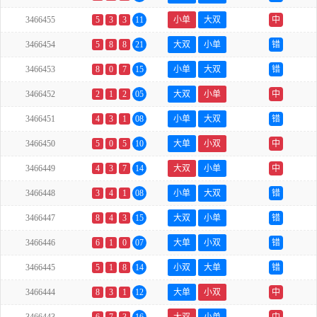
3466455
5
3
3
11
小单
大双
中
3466454
5
8
8
21
大双
小单
错
3466453
8
0
7
15
小单
大双
错
3466452
2
1
2
05
大双
小单
中
3466451
4
3
1
08
小单
大双
错
3466450
5
0
5
10
大单
小双
中
3466449
4
3
7
14
大双
小单
中
3466448
3
4
1
08
小单
大双
错
3466447
8
4
3
15
大双
小单
错
3466446
6
1
0
07
大单
小双
错
3466445
5
1
8
14
小双
大单
错
3466444
8
3
1
12
大单
小双
中