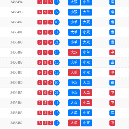
3466494
3
7
5
15
大双
小单
错
3466493
6
9
7
22
小双
大单
错
3466492
0
2
6
08
小单
大双
错
3466491
6
3
2
11
大单
小双
错
3466490
5
7
9
21
小单
大双
错
3466489
3
7
4
14
大双
小单
中
3466488
6
9
1
16
大单
小双
错
3466487
9
3
7
19
大单
小双
中
3466486
2
7
0
09
小双
大单
错
3466485
5
9
7
21
小双
大单
中
3466484
2
5
4
11
大双
小单
中
3466483
8
3
7
18
大单
小双
错
3466482
5
5
7
17
大单
小双
中