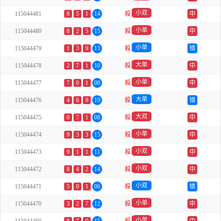
小双
115044481
8
5
1
14
殺
中
小单
115044480
8
2
5
15
殺
中
小单
115044479
1
3
9
13
殺
错
大单
115044478
2
7
1
10
殺
中
小单
115044477
7
0
1
08
殺
中
大单
115044476
4
6
9
19
殺
错
大双
115044475
0
7
1
08
殺
中
小单
115044474
9
3
3
15
殺
中
小双
115044473
9
1
1
11
殺
中
小双
115044472
8
4
2
14
殺
中
小双
115044471
5
0
1
06
殺
错
小单
115044470
3
2
7
12
殺
中
小单