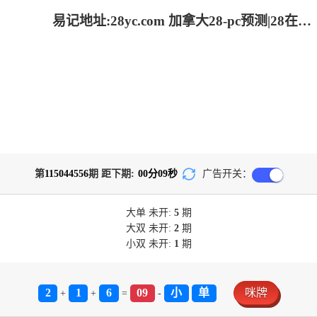
易记地址:28yc.com 加拿大28-pc预测|28在线预测咪牌查询|加拿大PC结果查询|加拿大PC在线预测_专注研究咪牌_加拿大2.8_官方数据!
第
115044556
期 距下期:
00
分
09
秒
广告开关：
大单
未开:
5
期
大双
未开:
2
期
小双
未开:
1
期
2
1
6
09
小
单
咪牌
+
+
=
-