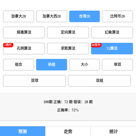
加拿大28
加拿大西28
台湾28
比特币28
病毒算法
定向算法
幻象算法
孔明算法
求败算法
55算法
组合
杀组
大小
单双
双项
双组
100期 正确：72 期 错误：28 期
正确率：72%
预测
走势
统计