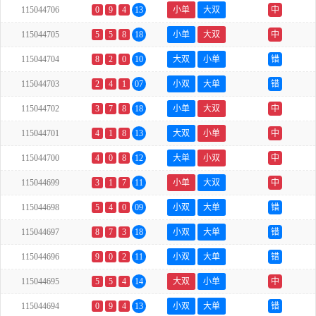
115044706
0
9
4
13
小单
大双
中
115044705
5
5
8
18
小单
大双
中
115044704
8
2
0
10
大双
小单
错
115044703
2
4
1
07
小双
大单
错
115044702
3
7
8
18
小单
大双
中
115044701
4
1
8
13
大双
小单
中
115044700
4
0
8
12
大单
小双
中
115044699
3
1
7
11
小单
大双
中
115044698
5
4
0
09
小双
大单
错
115044697
8
7
3
18
小双
大单
错
115044696
9
0
2
11
小双
大单
错
115044695
5
5
4
14
大双
小单
中
115044694
0
9
4
13
小双
大单
错