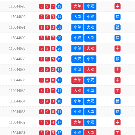
115044693
3
9
7
19
大单
小双
中
115044692
2
9
3
14
大单
小双
错
115044691
1
4
3
08
小单
大双
错
115044690
6
7
7
20
小双
大单
错
115044689
9
3
8
20
小单
大双
中
115044688
1
9
9
19
大双
小单
错
115044687
9
3
2
14
小单
大双
中
115044686
3
4
8
15
大单
小双
中
115044685
3
4
7
14
大双
小单
中
115044684
3
4
3
10
小单
大双
错
115044683
3
0
8
11
小双
大单
错
115044682
4
9
4
17
大单
小双
中
115044681
3
9
5
17
小双
大单
中