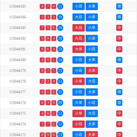
115044185
4
7
0
11
小双
大单
错
115044184
2
3
5
10
大双
小单
错
115044183
7
5
6
18
大双
小单
中
115044182
5
9
4
18
大双
小单
中
115044181
9
6
4
19
大单
小双
中
115044180
4
9
1
14
小双
大单
错
115044179
8
2
5
15
小双
大单
中
115044178
2
2
9
13
小单
大双
中
115044177
4
1
8
13
小双
大单
错
115044176
6
3
0
09
大单
小双
错
115044175
4
8
1
13
小单
大双
中
115044174
5
7
0
12
小双
大单
中
115044173
8
9
6
23
小双
大单
中