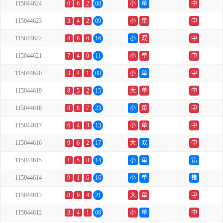
115044624
0
6
2
08
小
单
中
115044623
3
4
2
09
小
单
中
115044622
4
6
6
16
小
双
中
115044621
7
4
0
11
小
单
中
115044620
3
4
1
08
小
单
中
115044619
8
5
2
15
大
单
中
115044618
8
8
7
23
小
单
中
115044617
6
4
3
13
小
单
中
115044616
9
6
2
17
大
双
中
115044615
1
5
8
14
小
单
错
115044614
9
1
6
16
小
单
错
115044613
8
9
4
21
大
单
中
115044612
3
4
1
08
小
单
中