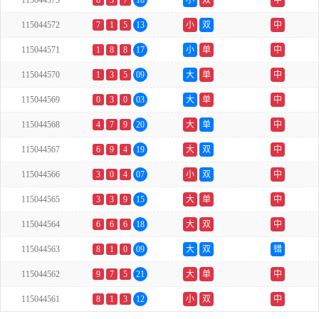
115044573
8
3
7
18
小
双
中
115044572
7
1
5
13
小
双
中
115044571
1
8
8
17
小
单
中
115044570
1
3
5
09
大
单
中
115044569
0
3
0
03
大
单
中
115044568
4
7
9
20
大
单
中
115044567
6
9
4
19
大
双
中
115044566
3
0
4
07
小
双
中
115044565
3
3
9
15
大
单
中
115044564
6
6
6
18
大
双
中
115044563
8
1
0
09
大
双
错
115044562
9
7
5
21
大
单
中
115044561
8
1
3
12
小
双
中