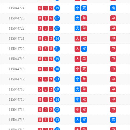
115044724
6
8
5
19
小
双
错
115044723
0
1
6
07
大
单
中
115044722
3
3
1
07
大
单
中
115044721
9
2
3
14
大
双
中
115044720
5
8
8
21
大
双
中
115044719
6
4
9
19
大
单
中
115044718
0
3
7
10
小
双
中
115044717
7
7
9
23
小
单
中
115044716
5
2
2
09
大
单
中
115044715
8
4
2
14
小
双
中
115044714
0
0
2
02
小
双
中
115044713
8
1
4
13
大
双
错