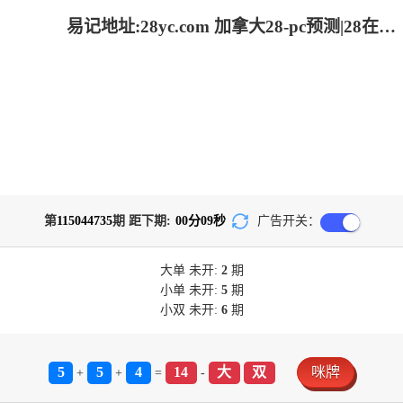
易记地址:28yc.com 加拿大28-pc预测|28在线预测咪牌查询|加拿大PC结果查询|加拿大PC在线预测_专注研究咪牌_加拿大2.8_官方数据!
第
115044735
期 距下期:
00
分
08
秒
广告开关：
大单
未开:
2
期
小单
未开:
5
期
小双
未开:
6
期
5
5
4
14
大
双
咪牌
+
+
=
-