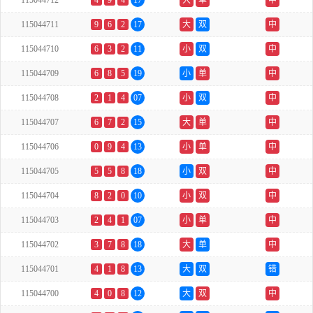
115044712
4
9
4
17
大
单
中
115044711
9
6
2
17
大
双
中
115044710
6
3
2
11
小
双
中
115044709
6
8
5
19
小
单
中
115044708
2
1
4
07
小
双
中
115044707
6
7
2
15
大
单
中
115044706
0
9
4
13
小
单
中
115044705
5
5
8
18
小
双
中
115044704
8
2
0
10
小
双
中
115044703
2
4
1
07
小
单
中
115044702
3
7
8
18
大
单
中
115044701
4
1
8
13
大
双
错
115044700
4
0
8
12
大
双
中