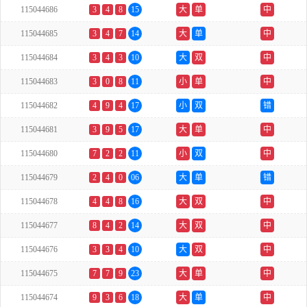
115044686
3
4
8
15
大
单
中
115044685
3
4
7
14
大
单
中
115044684
3
4
3
10
大
双
中
115044683
3
0
8
11
小
单
中
115044682
4
9
4
17
小
双
错
115044681
3
9
5
17
大
单
中
115044680
7
2
2
11
小
双
中
115044679
2
4
0
06
大
单
错
115044678
4
4
8
16
大
双
中
115044677
8
4
2
14
大
双
中
115044676
3
3
4
10
大
双
中
115044675
7
7
9
23
大
单
中
115044674
9
3
6
18
大
单
中