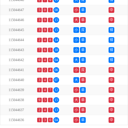
115044648
2
7
4
13
大
双
错
115044647
5
0
3
08
小
单
中
115044646
3
9
3
15
大
单
中
115044645
3
9
3
15
小
双
错
115044644
2
4
8
14
小
单
错
115044643
7
6
5
18
小
单
错
115044642
0
4
0
04
大
单
错
115044641
0
2
4
06
小
双
中
115044640
3
4
0
07
大
单
中
115044639
1
4
7
12
小
单
中
115044638
9
5
1
15
大
单
中
115044637
2
4
7
13
小
单
中
115044636
1
3
0
04
小
单
中