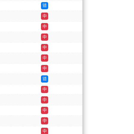
错
中
中
中
中
中
中
错
中
中
中
中
中