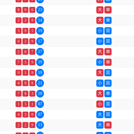
23
大
单
8
9
6
14
大
单
2
3
9
19
小
双
5
9
5
17
小
双
6
2
9
17
大
单
2
8
7
19
小
单
7
3
9
19
大
双
9
1
9
21
小
双
4
9
8
18
大
单
7
8
3
07
小
双
1
5
1
07
大
双
4
3
0
13
大
单
2
2
9