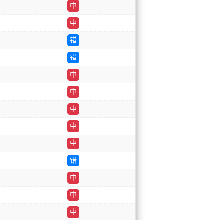
中
中
错
错
中
中
中
中
中
错
中
中
中