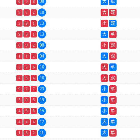
08
大
单
0
0
8
18
大
双
9
7
2
13
小
双
3
9
1
13
大
单
9
3
1
08
小
双
6
0
2
04
大
双
1
1
2
16
大
单
3
7
6
16
大
双
7
5
4
23
小
单
9
7
7
19
小
单
5
9
5
15
小
单
4
3
8
12
大
单
4
4
4
11
大
单
1
8
2