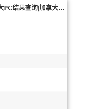
易记地址:28yc.com 加拿大28-pc预测|28在线预测咪牌查询|加拿大PC结果查询|加拿大PC在线预测_专注研究咪牌_加拿大2.8_官方数据!