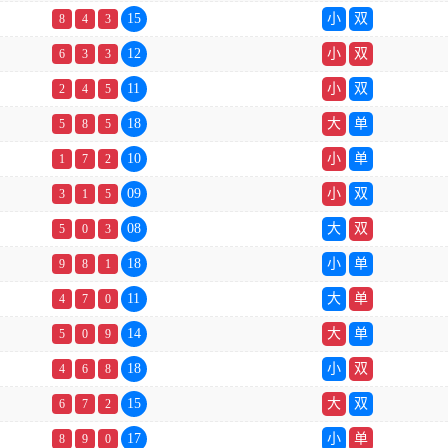
15
小
双
8
4
3
12
小
双
6
3
3
11
小
双
2
4
5
18
大
单
5
8
5
10
小
单
1
7
2
09
小
双
3
1
5
08
大
双
5
0
3
18
小
单
9
8
1
11
大
单
4
7
0
14
大
单
5
0
9
18
小
双
4
6
8
15
大
双
6
7
2
17
小
单
8
9
0