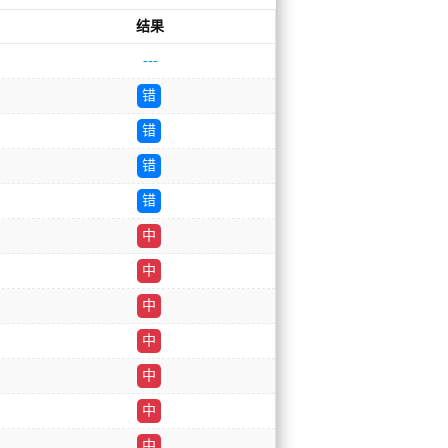
结果
---
错
错
错
错
中
中
中
中
中
中
中