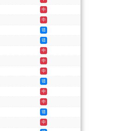
中
中
错
错
中
中
中
错
中
中
错
中