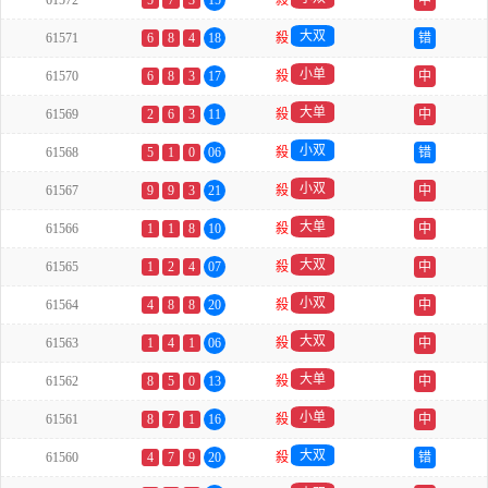
61572
5
7
3
15
殺
中
大双
61571
6
8
4
18
殺
错
小单
61570
6
8
3
17
殺
中
大单
61569
2
6
3
11
殺
中
小双
61568
5
1
0
06
殺
错
小双
61567
9
9
3
21
殺
中
大单
61566
1
1
8
10
殺
中
大双
61565
1
2
4
07
殺
中
小双
61564
4
8
8
20
殺
中
大双
61563
1
4
1
06
殺
中
大单
61562
8
5
0
13
殺
中
小单
61561
8
7
1
16
殺
中
大双
61560
4
7
9
20
殺
错