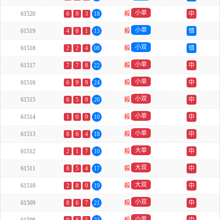
小单
61520
6
9
3
18
殺
中
小单
61519
4
8
1
13
殺
错
小双
61518
2
2
4
08
殺
错
小单
61517
7
7
8
22
殺
中
小单
61516
6
9
9
24
殺
中
小双
61515
6
5
9
20
殺
中
小单
61514
1
0
9
10
殺
中
小单
61513
8
6
4
18
殺
中
大单
61512
2
1
7
10
殺
中
大双
61511
8
5
4
17
殺
中
大双
61510
2
8
9
19
殺
中
小双
61509
8
6
7
21
殺
中
小单