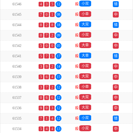
小双
61546
4
3
5
12
殺
错
小单
61545
7
0
1
08
殺
中
大双
61544
8
2
8
18
殺
错
小双
61543
0
7
2
09
殺
中
大单
61542
5
0
0
05
殺
中
大单
61541
5
7
5
17
殺
错
小双
61540
3
9
2
14
殺
中
大双
61539
5
6
4
15
殺
中
小单
61538
3
7
2
12
殺
中
大双
61537
0
6
6
12
殺
中
大双
61536
9
0
3
12
殺
中
小双
61535
7
1
4
12
殺
错
小双
61534
5
4
4
13
殺
中