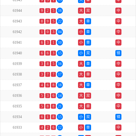
61945
9
3
1
13
大
单
中
61944
9
2
5
16
大
双
中
61943
8
9
5
22
大
单
中
61942
1
0
3
04
小
单
中
61941
6
3
1
10
小
单
中
61940
6
6
3
15
小
双
错
61939
3
8
5
16
大
单
中
61938
3
7
7
17
大
单
中
61937
4
6
8
18
大
单
中
61936
5
3
6
14
大
双
中
61935
5
8
8
21
大
单
中
61934
6
1
8
15
小
双
错
61933
4
2
6
12
小
单
中