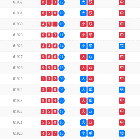
61932
8
1
3
12
大
双
中
61931
8
2
0
10
大
双
中
61930
4
5
1
10
小
双
中
61929
0
8
3
11
小
单
中
61928
4
4
6
14
小
单
错
61927
9
6
6
21
大
双
中
61926
9
9
0
18
大
双
中
61925
1
3
2
06
大
双
中
61924
3
1
0
04
大
单
错
61923
8
8
4
20
大
单
中
61922
3
5
9
17
大
双
中
61921
5
5
0
10
大
双
中
61920
4
5
7
16
小
单
错