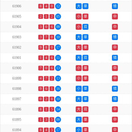
61906
8
4
0
12
大
单
错
61905
2
1
2
05
小
单
中
61904
3
0
6
09
小
双
中
61903
3
7
0
10
大
单
错
61902
9
8
0
17
大
单
中
61901
1
4
6
11
大
双
错
61900
7
0
6
13
小
单
中
61899
4
7
2
13
小
单
中
61898
9
6
1
16
小
单
错
61897
0
2
8
10
大
单
错
61896
8
1
5
14
大
双
中
61895
1
3
5
09
大
单
中
61894
8
4
5
17
小
单
中