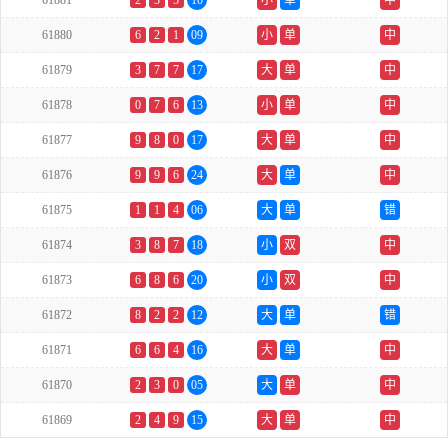
61881
2
3
5
10
小
单
中
61880
6
2
1
09
小
单
中
61879
3
7
7
17
大
单
中
61878
0
7
6
13
小
单
中
61877
9
8
0
17
大
单
中
61876
9
9
6
24
大
单
中
61875
1
1
4
06
大
单
错
61874
3
8
7
18
小
双
中
61873
6
8
6
20
小
双
中
61872
8
2
2
12
大
单
错
61871
6
6
4
16
大
单
中
61870
2
3
0
05
大
单
中
61869
2
4
9
15
大
单
中