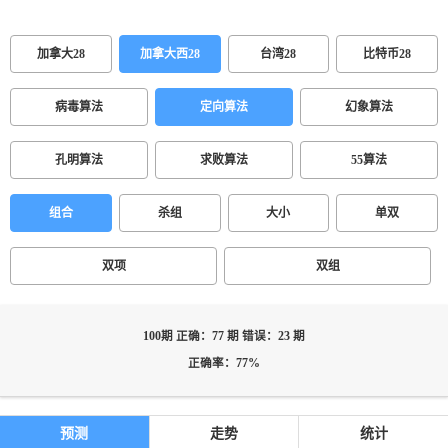
加拿大28
加拿大西28
台湾28
比特币28
病毒算法
定向算法
幻象算法
孔明算法
求败算法
55算法
组合
杀组
大小
单双
双项
双组
100期 正确：77 期 错误：23 期
正确率：77%
预测
走势
统计