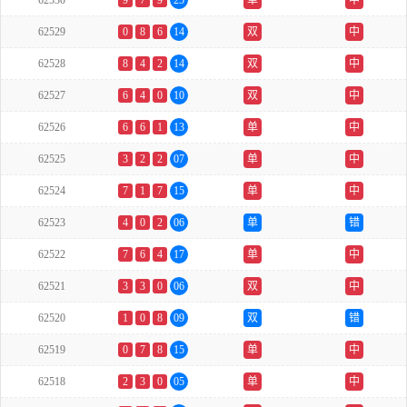
62530
9
7
9
25
单
中
62529
0
8
6
14
双
中
62528
8
4
2
14
双
中
62527
6
4
0
10
双
中
62526
6
6
1
13
单
中
62525
3
2
2
07
单
中
62524
7
1
7
15
单
中
62523
4
0
2
06
单
错
62522
7
6
4
17
单
中
62521
3
3
0
06
双
中
62520
1
0
8
09
双
错
62519
0
7
8
15
单
中
62518
2
3
0
05
单
中