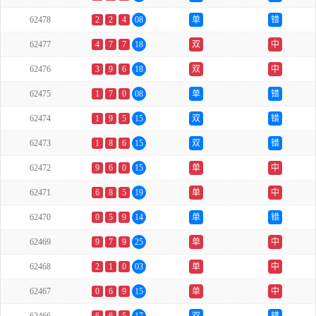
62478
2
2
4
08
单
错
62477
4
7
7
18
双
中
62476
3
9
6
18
双
中
62475
1
7
0
08
单
错
62474
1
9
5
15
双
错
62473
1
8
6
15
双
错
62472
9
6
0
15
单
中
62471
6
8
5
19
单
中
62470
0
5
9
14
单
错
62469
9
7
9
25
单
中
62468
2
1
0
03
单
中
62467
0
6
9
15
单
中