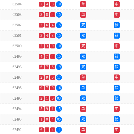
62504
7
4
8
19
单
中
62503
3
8
4
15
单
中
62502
5
6
4
15
双
错
62501
3
4
8
15
双
错
62500
7
3
0
10
双
中
62499
4
7
4
15
双
错
62498
6
7
6
19
双
错
62497
2
9
6
17
单
中
62496
9
7
0
16
单
错
62495
2
1
0
03
双
错
62494
5
9
1
15
单
中
62493
1
0
4
05
双
错
62492
6
1
4
11
单
中