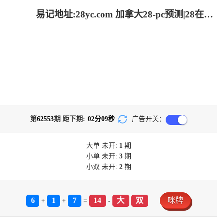
易记地址:28yc.com 加拿大28-pc预测|28在线预测咪牌查询|加拿大PC结果查询|加拿大PC在线预测_专注研究咪牌_加拿大2.8_官方数据!
第
62553
期 距下期:
02
分
09
秒
广告开关：
大单
未开:
1
期
小单
未开:
3
期
小双
未开:
2
期
6
1
7
14
大
双
咪牌
+
+
=
-