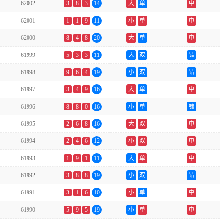
62002
3
8
3
14
大
单
中
62001
1
1
9
11
小
单
中
62000
8
4
8
20
大
单
中
61999
5
3
3
11
大
双
错
61998
9
6
4
19
小
双
错
61997
3
4
9
16
大
单
中
61996
8
8
0
16
小
单
错
61995
2
6
8
16
大
双
中
61994
2
4
6
12
小
双
中
61993
1
9
1
11
大
单
中
61992
3
8
8
19
小
双
错
61991
3
1
6
10
小
单
中
61990
5
9
5
19
小
单
中