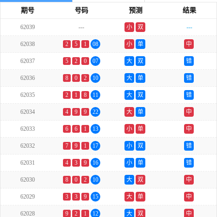
期号
号码
预测
结果
62039
---
小
双
---
62038
2
5
1
08
小
单
中
62037
5
2
0
07
大
双
错
62036
8
0
2
10
大
单
错
62035
2
1
8
11
大
双
错
62034
4
9
9
22
大
单
中
62033
6
6
1
13
小
单
中
62032
7
9
1
17
小
双
错
62031
4
3
9
16
小
单
错
62030
8
0
2
10
大
双
中
62029
3
3
9
15
大
单
中
62028
9
2
1
12
大
双
中