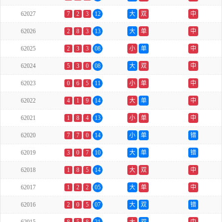
62027
7
2
3
12
大
双
中
62026
2
8
3
13
大
单
中
62025
2
3
3
08
小
单
中
62024
5
3
0
08
大
双
中
62023
0
6
5
11
小
单
中
62022
4
1
9
14
大
单
中
62021
1
8
4
13
小
单
中
62020
7
7
0
14
小
单
错
62019
3
0
7
10
大
单
错
62018
1
8
5
14
大
双
中
62017
1
2
2
05
大
单
中
62016
2
0
5
07
大
双
错