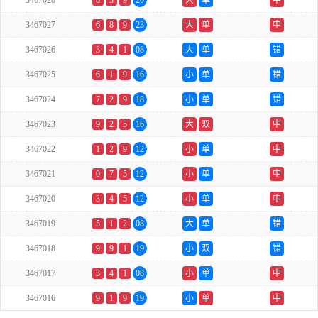
3467028
8
3
9
20
大
单
中
3467027
6
8
9
23
大
单
中
3467026
3
4
1
08
大
单
错
3467025
6
1
9
16
小
单
错
3467024
7
2
9
18
小
单
错
3467023
9
2
5
16
大
双
中
3467022
1
2
9
12
小
单
中
3467021
0
7
5
12
小
单
中
3467020
3
4
5
12
小
单
中
3467019
5
1
2
08
大
单
错
3467018
9
9
1
19
小
双
错
3467017
3
4
1
08
小
单
中
3467016
9
1
9
19
小
单
中