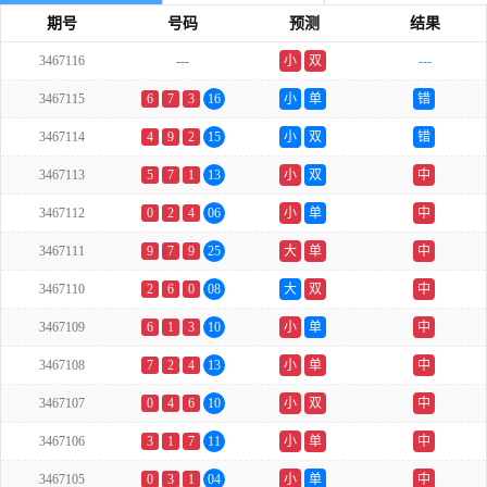
期号
号码
预测
结果
3467116
---
小
双
---
3467115
6
7
3
16
小
单
错
3467114
4
9
2
15
小
双
错
3467113
5
7
1
13
小
双
中
3467112
0
2
4
06
小
单
中
3467111
9
7
9
25
大
单
中
3467110
2
6
0
08
大
双
中
3467109
6
1
3
10
小
单
中
3467108
7
2
4
13
小
单
中
3467107
0
4
6
10
小
双
中
3467106
3
1
7
11
小
单
中
3467105
0
3
1
04
小
单
中