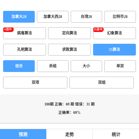
加拿大28
加拿大西28
台湾28
比特币28
病毒算法
定向算法
幻象算法
孔明算法
求败算法
55算法
组合
杀组
大小
单双
双项
双组
100期 正确：69 期 错误：31 期
正确率：69%
预测
走势
统计