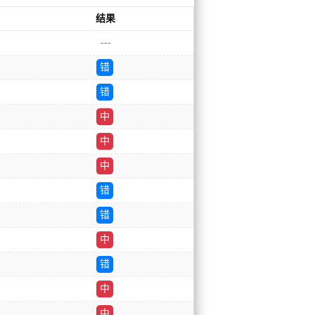
结果
---
错
错
中
中
中
错
错
中
错
中
中