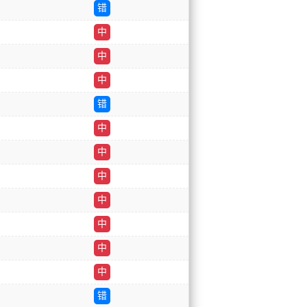
错
中
中
中
错
中
中
中
中
中
中
中
错