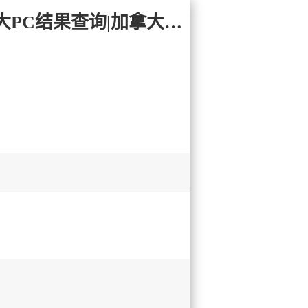
易记地址:28yc.com 加拿大28-pc预测|28在线预测咪牌查询|加拿大PC结果查询|加拿大PC在线预测_专注研究咪牌_加拿大2.8_官方数据!