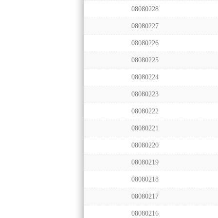
08080228
08080227
08080226
08080225
08080224
08080223
08080222
08080221
08080220
08080219
08080218
08080217
08080216