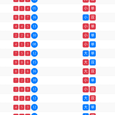
05
小
单
0
1
4
16
小
双
0
9
7
13
小
单
4
4
5
10
小
单
2
2
6
08
小
单
4
1
3
12
大
单
7
5
0
15
大
双
9
0
6
16
大
双
8
2
6
10
小
单
7
2
1
12
小
双
3
0
9
12
大
双
6
2
4
12
大
单
4
5
3