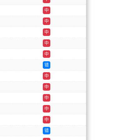
中
中
中
中
中
错
中
中
中
中
中
错