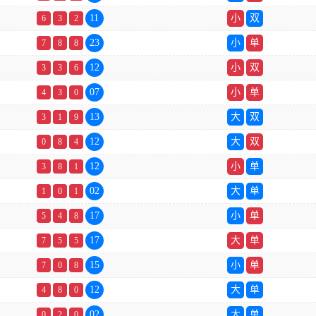
11
小
双
6
3
2
23
小
单
7
8
8
12
小
双
3
3
6
07
小
单
4
3
0
13
大
双
3
1
9
12
大
双
0
8
4
12
小
单
3
8
1
02
大
单
1
0
1
17
小
单
5
4
8
17
大
单
7
5
5
15
小
单
7
0
8
12
大
单
4
8
0
02
大
单
0
2
0