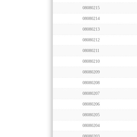
08080215
08080214
08080213
08080212
08080211
08080210
08080209
08080208
08080207
08080206
08080205
08080204
08080203