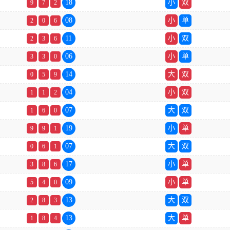
18
小
双
9
7
2
08
小
单
2
0
6
11
小
双
2
3
6
06
小
单
3
3
0
14
大
双
0
5
9
04
小
双
1
1
2
07
大
双
1
6
0
19
小
单
9
9
1
07
大
双
0
6
1
17
小
单
3
8
6
09
小
单
5
4
0
13
大
双
2
8
3
13
大
单
1
8
4