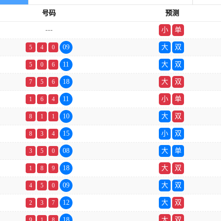
号码
预测
---
小
单
09
大
双
5
4
0
11
大
双
5
0
6
18
大
双
7
5
6
11
小
单
1
6
4
10
大
双
8
1
1
15
小
双
8
3
4
08
大
单
3
5
0
18
大
双
1
8
9
09
大
双
4
5
0
12
大
双
2
3
7
18
大
双
9
1
8