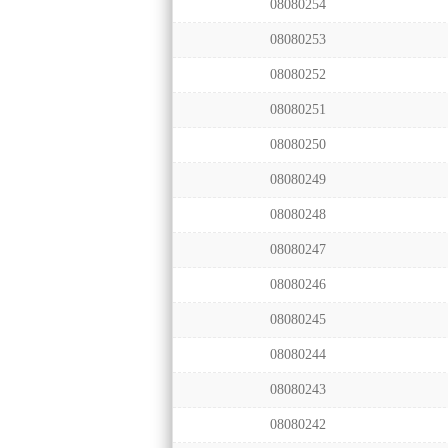
08080254
08080253
08080252
08080251
08080250
08080249
08080248
08080247
08080246
08080245
08080244
08080243
08080242