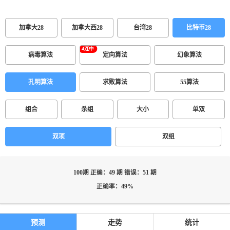
加拿大28
加拿大西28
台湾28
比特币28
病毒算法
定向算法
幻象算法
孔明算法
求败算法
55算法
组合
杀组
大小
单双
双项
双组
100期 正确：49 期 错误：51 期
正确率：49%
预测
走势
统计