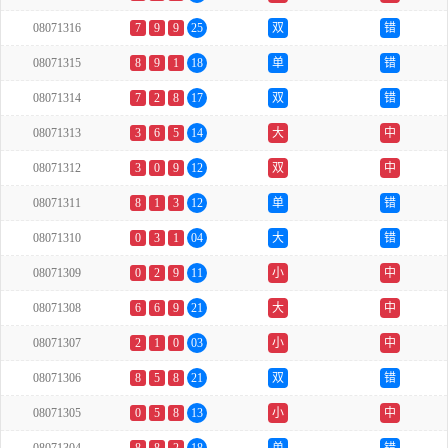
08071316
7
9
9
25
双
错
08071315
8
9
1
18
单
错
08071314
7
2
8
17
双
错
08071313
3
6
5
14
大
中
08071312
3
0
9
12
双
中
08071311
8
1
3
12
单
错
08071310
0
3
1
04
大
错
08071309
0
2
9
11
小
中
08071308
6
6
9
21
大
中
08071307
2
1
0
03
小
中
08071306
8
5
8
21
双
错
08071305
0
5
8
13
小
中