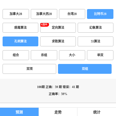
加拿大28
加拿大西28
台湾28
比特币28
病毒算法
定向算法
幻象算法
孔明算法
求败算法
55算法
组合
杀组
大小
单双
双项
双组
100期 正确：59 期 错误：41 期
正确率：59%
预测
走势
统计