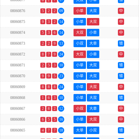
08060877
8
2
7
17
大双
小单
错
08060876
5
2
2
09
小单
大双
中
08060875
9
3
2
14
小单
大双
中
08060874
5
3
6
14
大双
小单
中
08060873
2
2
9
13
小双
大单
错
08060872
8
7
9
24
大双
小单
中
08060871
2
5
3
10
小单
大双
错
08060870
9
9
5
23
小单
大双
错
08060869
8
8
8
24
小单
大双
中
08060868
1
6
3
10
小单
大双
错
08060867
2
8
2
12
小双
大单
中
08060866
6
5
5
16
小单
大双
中
08060865
4
7
7
18
大单
小双
错