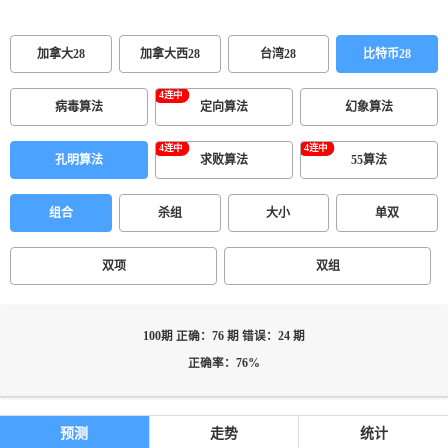
加拿大28
加拿大西28
台湾28
比特币28
病毒算法
定向算法
幻象算法
孔明算法
求败算法
55算法
组合
杀组
大小
单双
双项
双组
100期 正确：76 期 错误：24 期
正确率：76%
预测
走势
统计