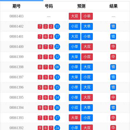
期号
号码
预测
结果
08061403
---
大双
小单
---
08061402
7
2
2
11
小双
大单
错
08061401
7
6
4
17
大双
小单
错
08061400
8
7
7
22
小单
大双
中
08061399
5
7
0
12
大单
小双
中
08061398
0
7
1
08
小单
大双
错
08061397
1
3
9
13
大单
小双
错
08061396
5
6
4
15
小单
大双
错
08061395
2
6
6
14
小单
大双
中
08061394
9
6
1
16
小双
大单
错
08061393
7
1
9
17
大单
小双
中
08061392
9
8
7
24
小单
大双
中