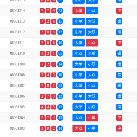
08061315
8
6
8
22
小双
大单
错
08061314
7
7
9
23
大单
小双
中
08061313
7
2
6
15
小单
大双
错
08061312
7
0
5
12
小单
大双
错
08061311
2
0
8
10
大单
小双
中
08061310
1
3
1
05
小双
大单
错
08061309
5
2
7
14
大单
小双
错
08061308
3
4
3
10
小单
大双
错
08061307
7
8
7
22
大单
小双
错
08061306
2
7
3
12
小单
大双
错
08061305
4
4
5
13
大单
小双
错
08061304
2
7
4
13
大双
小单
中
08061303
3
9
2
14
大双
小单
中