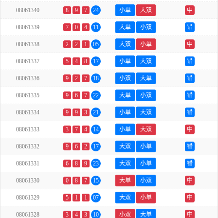
08061340
8
9
7
24
小单
大双
中
08061339
7
0
4
11
大单
小双
错
08061338
2
2
1
05
大双
小单
中
08061337
5
4
8
17
小单
大双
错
08061336
9
2
7
18
小双
大单
错
08061335
9
6
7
22
大单
小双
错
08061334
9
9
3
21
小单
大双
错
08061333
3
7
4
14
小单
大双
中
08061332
9
6
2
17
大双
小单
错
08061331
6
8
9
23
大双
小单
错
08061330
0
8
7
15
大单
小双
中
08061329
5
1
1
07
大双
小单
中
08061328
3
4
3
10
小双
大单
中