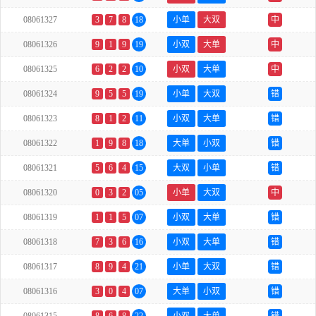
08061327
3
7
8
18
小单
大双
中
08061326
9
1
9
19
小双
大单
中
08061325
6
2
2
10
小双
大单
中
08061324
9
5
5
19
小单
大双
错
08061323
8
1
2
11
小双
大单
错
08061322
1
9
8
18
大单
小双
错
08061321
5
6
4
15
大双
小单
错
08061320
0
3
2
05
小单
大双
中
08061319
1
1
5
07
小双
大单
错
08061318
7
3
6
16
小双
大单
错
08061317
8
9
4
21
小单
大双
错
08061316
3
0
4
07
大单
小双
错