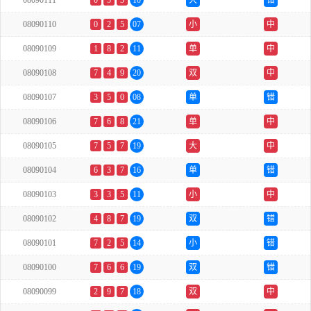
08090111
0
5
5
10
大
错
08090110
0
2
5
07
小
中
08090109
1
8
2
11
单
中
08090108
7
4
9
20
双
中
08090107
3
5
0
08
单
错
08090106
7
6
8
21
单
中
08090105
7
5
7
19
大
中
08090104
6
3
7
16
单
错
08090103
3
3
5
11
小
中
08090102
4
8
7
19
双
错
08090101
7
2
5
14
小
错
08090100
7
6
6
19
双
错
08090099
2
9
7
18
双
中