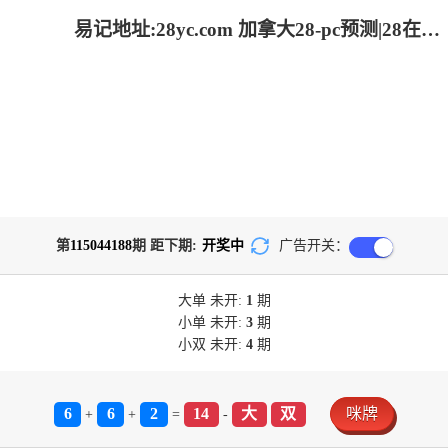
易记地址:28yc.com 加拿大28-pc预测|28在线预测咪牌查询|加拿大PC结果查询|加拿大PC在线预测_专注研究咪牌_加拿大2.8_官方数据!
第
115044188
期 距下期:
开奖中
广告开关：
大单
未开:
1
期
小单
未开:
3
期
小双
未开:
4
期
6
6
2
14
大
双
咪牌
+
+
=
-