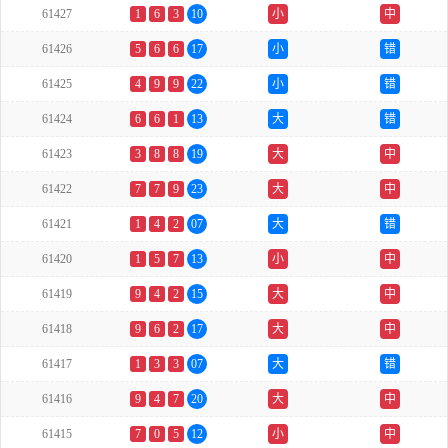
61427
1
6
3
10
小
中
61426
5
6
6
17
小
错
61425
4
9
9
22
小
错
61424
6
6
1
13
大
错
61423
3
8
8
19
大
中
61422
7
7
9
23
大
中
61421
1
4
2
07
大
错
61420
1
5
7
13
小
中
61419
9
4
2
15
大
中
61418
9
6
2
17
大
中
61417
1
3
3
07
大
错
61416
9
4
7
20
大
中
61415
7
0
5
12
小
中