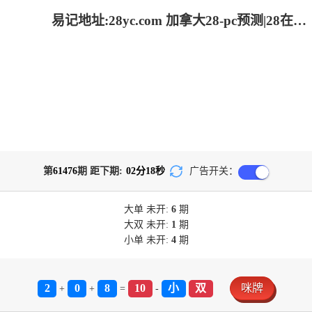
易记地址:28yc.com 加拿大28-pc预测|28在线预测咪牌查询|加拿大PC结果查询|加拿大PC在线预测_专注研究咪牌_加拿大2.8_官方数据!
第
61476
期 距下期:
02
分
18
秒
广告开关：
大单
未开:
6
期
大双
未开:
1
期
小单
未开:
4
期
2
0
8
10
小
双
咪牌
+
+
=
-