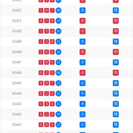
61453
0
2
1
03
小
中
61452
1
0
7
08
大
错
61451
8
2
9
19
大
中
61450
1
5
4
10
小
中
61449
1
3
8
12
大
错
61448
2
6
8
16
大
中
61447
1
9
5
15
小
错
61446
0
2
2
04
小
中
61445
8
0
7
15
小
错
61444
9
2
4
15
小
错
61443
1
4
6
11
大
错
61442
8
2
9
19
小
错
61441
8
9
5
22
小
错