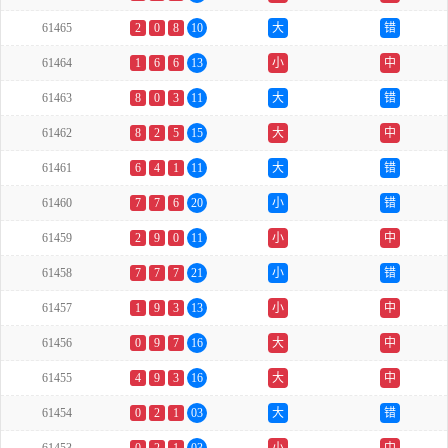
61465
2
0
8
10
大
错
61464
1
6
6
13
小
中
61463
8
0
3
11
大
错
61462
8
2
5
15
大
中
61461
6
4
1
11
大
错
61460
7
7
6
20
小
错
61459
2
9
0
11
小
中
61458
7
7
7
21
小
错
61457
1
9
3
13
小
中
61456
0
9
7
16
大
中
61455
4
9
3
16
大
中
61454
0
2
1
03
大
错