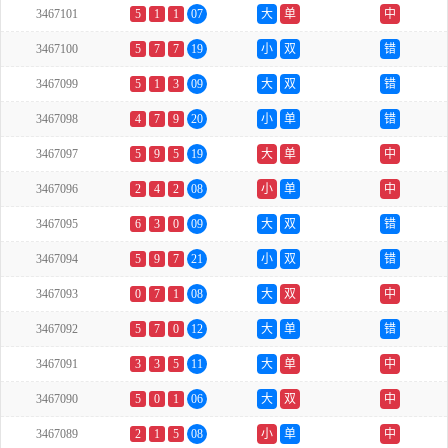
3467101
5
1
1
07
大
单
中
3467100
5
7
7
19
小
双
错
3467099
5
1
3
09
大
双
错
3467098
4
7
9
20
小
单
错
3467097
5
9
5
19
大
单
中
3467096
2
4
2
08
小
单
中
3467095
6
3
0
09
大
双
错
3467094
5
9
7
21
小
双
错
3467093
0
7
1
08
大
双
中
3467092
5
7
0
12
大
单
错
3467091
3
3
5
11
大
单
中
3467090
5
0
1
06
大
双
中
3467089
2
1
5
08
小
单
中