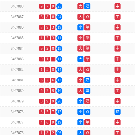
3467088
9
7
9
25
大
双
中
3467087
8
8
8
24
大
双
中
3467086
7
9
3
19
小
单
中
3467085
1
7
3
11
小
单
中
3467084
9
2
8
19
大
单
中
3467083
9
1
1
11
大
单
中
3467082
1
5
8
14
大
双
中
3467081
5
2
6
13
小
双
中
3467080
5
2
9
16
大
单
中
3467079
8
9
9
26
小
双
中
3467078
3
7
7
17
小
双
错
3467077
4
6
9
19
小
单
中
3467076
1
3
2
06
大
双
中