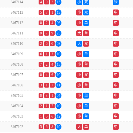
3467114
4
9
2
15
小
双
错
3467113
5
7
1
13
小
双
中
3467112
0
2
4
06
小
单
中
3467111
9
7
9
25
大
单
中
3467110
2
6
0
08
大
双
中
3467109
6
1
3
10
小
单
中
3467108
7
2
4
13
小
单
中
3467107
0
4
6
10
小
双
中
3467106
3
1
7
11
小
单
中
3467105
0
3
1
04
小
单
中
3467104
2
1
7
10
小
单
中
3467103
1
5
6
12
小
单
中
3467102
5
6
8
19
大
单
中