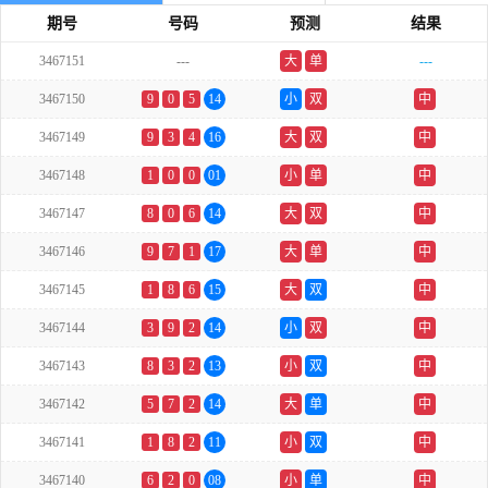
期号
号码
预测
结果
3467151
---
大
单
---
3467150
9
0
5
14
小
双
中
3467149
9
3
4
16
大
双
中
3467148
1
0
0
01
小
单
中
3467147
8
0
6
14
大
双
中
3467146
9
7
1
17
大
单
中
3467145
1
8
6
15
大
双
中
3467144
3
9
2
14
小
双
中
3467143
8
3
2
13
小
双
中
3467142
5
7
2
14
大
单
中
3467141
1
8
2
11
小
双
中
3467140
6
2
0
08
小
单
中