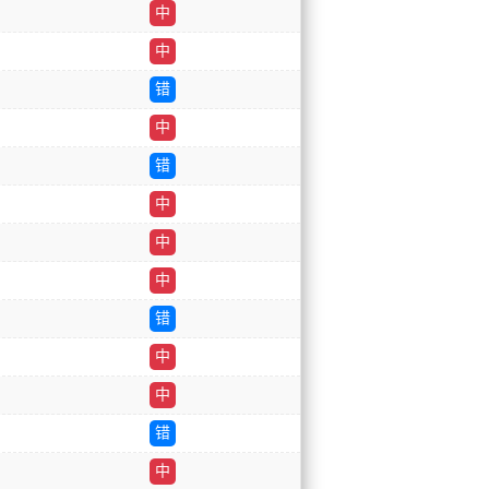
中
中
错
中
错
中
中
中
错
中
中
错
中