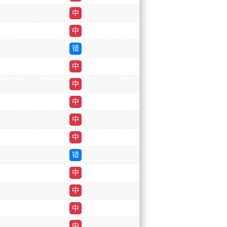
中
中
错
中
中
中
中
中
错
中
中
中
中