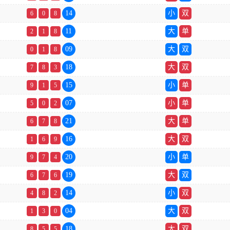
14
小
双
6
0
8
11
大
单
2
1
8
09
大
双
0
1
8
18
大
双
7
8
3
15
小
单
9
1
5
07
小
单
5
0
2
21
大
单
6
7
8
16
大
双
1
6
9
20
小
单
9
7
4
19
大
双
6
7
6
14
小
双
4
8
2
04
大
双
1
3
0
18
大
双
8
5
5