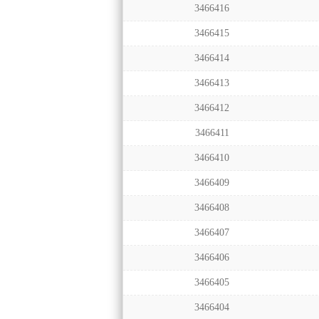
3466416
3466415
3466414
3466413
3466412
3466411
3466410
3466409
3466408
3466407
3466406
3466405
3466404