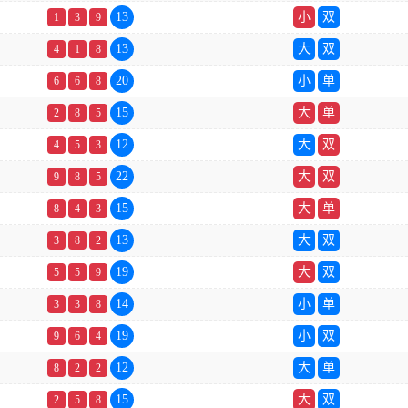
13
小
双
1
3
9
13
大
双
4
1
8
20
小
单
6
6
8
15
大
单
2
8
5
12
大
双
4
5
3
22
大
双
9
8
5
15
大
单
8
4
3
13
大
双
3
8
2
19
大
双
5
5
9
14
小
单
3
3
8
19
小
双
9
6
4
12
大
单
8
2
2
15
大
双
2
5
8