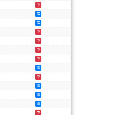
中
错
错
中
中
中
中
错
中
错
错
错
中