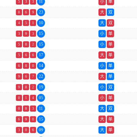
11
小
单
5
3
3
23
大
双
8
6
9
10
大
双
4
5
1
15
小
单
3
9
3
15
小
单
5
8
2
17
大
单
5
6
6
14
小
单
6
8
0
22
大
单
9
6
7
19
小
双
9
8
2
05
小
单
0
1
4
11
大
双
0
8
3
15
大
单
6
9
0
09
大
单
3
0
6