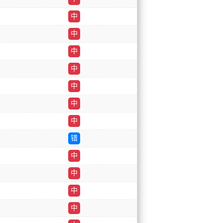
中
中
中
中
中
中
中
错
中
中
中
中