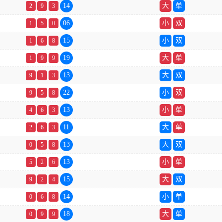
14
大
单
2
9
3
06
小
双
1
5
0
15
小
双
1
6
8
19
大
单
1
9
9
13
大
双
9
1
3
22
小
双
9
5
8
13
小
单
4
6
3
11
大
单
2
6
3
13
大
双
0
5
8
13
小
单
5
2
6
15
大
双
9
2
4
14
小
单
0
6
8
18
大
单
0
9
9