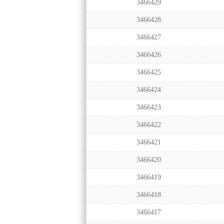
3466429
3466428
3466427
3466426
3466425
3466424
3466423
3466422
3466421
3466420
3466419
3466418
3466417